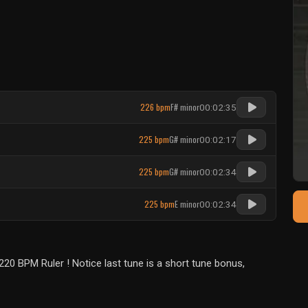
226 bpm
F# minor
00:02:35
225 bpm
G# minor
00:02:17
225 bpm
G# minor
00:02:34
225 bpm
E minor
00:02:34
220 BPM Ruler ! Notice last tune is a short tune bonus,