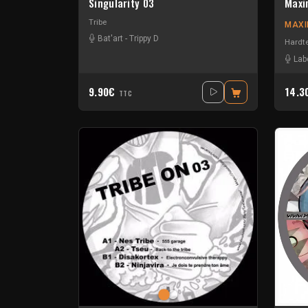
Singularity 03
Maxi
Tribe
MAX
Bat'art
-
Trippy D
Hardt
Lab
9.90€
14.
TTC