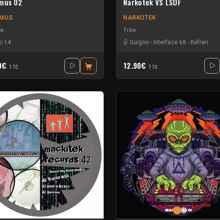
mus 02
Narkotek VS LSDF
IMUS
NARKOTEK
ek
Tribe
o 14
Guigoo
-
Interface 68
-
Kefran
30€
12.90€
TTC
TTC