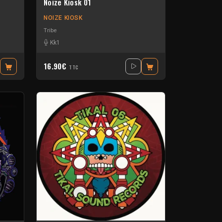
Noize Kiosk 01
NOIZE KIOSK
Tribe
Kk1
16.90€
TTC