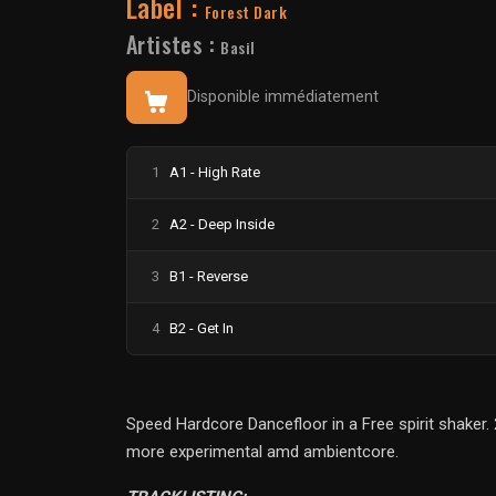
Label :
Forest Dark
Artistes :
Basil
Disponible immédiatement
1
A1 - High Rate
2
A2 - Deep Inside
3
B1 - Reverse
4
B2 - Get In
Speed Hardcore Dancefloor in a Free spirit shaker. 
more experimental amd ambientcore.