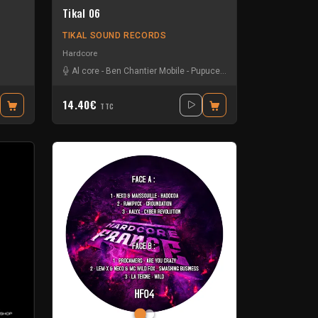
Tikal 06
TIKAL SOUND RECORDS
Hardcore
Al core
-
Ben Chantier Mobile
-
Pupuce
-
Radium
14.40€
TTC