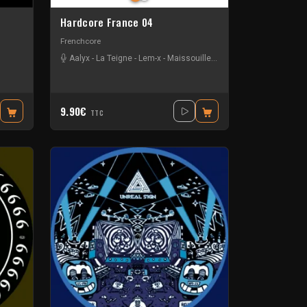
Hardcore France 04
Frenchcore
Aalyx
-
La Teigne
-
Lem-x
-
Maissouille
-
Neko
-
Progamers
-
RA
9.90€
TTC