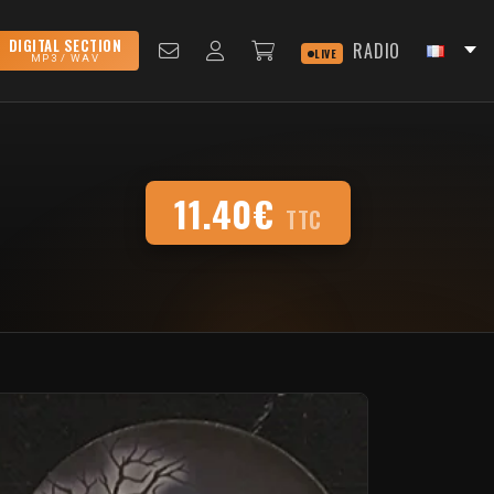
DIGITAL SECTION
RADIO
LIVE
MP3 / WAV
11.40€
TTC