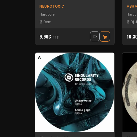
NEUROTOXIC
ABRA
Hardcore
Hardc
Dom
Dj 
9.90€
16.3
TTC