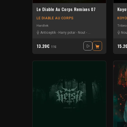
Le Diable Au Corps Remixes 07
Koyo
LE DIABLE AU CORPS
KOYO
Hardtek
Tribec
Anticeptik
-
Harry potar
-
Nout
-
Roland K
-
Roms
Nou
13.20€
15.2
TTC