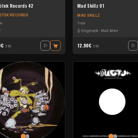
itek Records 42
Mad Skillz 01
ITEK RECORDS
MAD SKILLZ
ek
Tribe
x
Enigmatik
-
Mad Alien
0€
12.90€
TTC
TTC