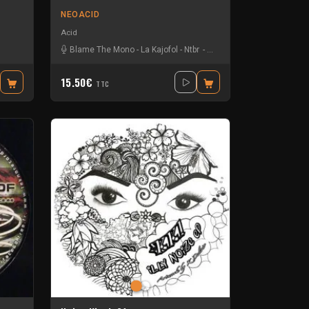
NEOACID
Acid
roleptik
-
Neuroleptik Feat Gyzmo
Blame The Mono
-
Pattern J
-
La Kajofol
-
Progamers
-
Ntbr
-
Vizionn
-
The mastery
15.50€
TTC