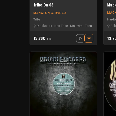
Mack
Tribe On 03
MACK
MANGTON CERVEAU
Hardt
Tribe
Bill
Disakortex
-
Nes Tribe
-
Ninjavira
-
Tseu
15.20€
13.2
TTC