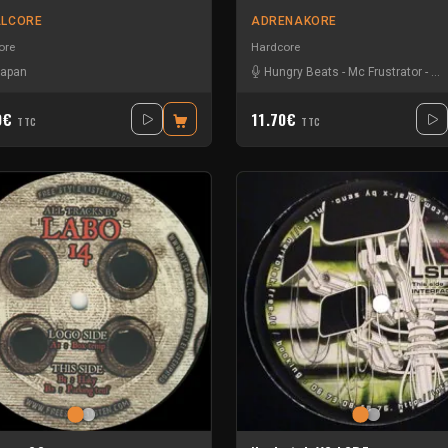
LCORE
ADRENAKORE
ore
Hardcore
Japan
Hungry Beats
-
Mc Frustrator
-
Neu
0€
11.70€
TTC
TTC