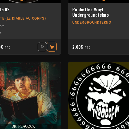
te 02
Pochettes Vinyl
Undergroundtekno
TE (LE DIABLE AU CORPS)
UNDERGROUNDTEKNO
ore
t
0€
2.00€
TTC
TTC