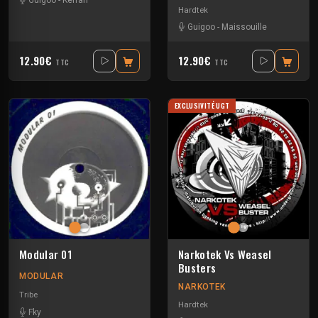
Guigoo
-
Kefran
Hardtek
Guigoo
-
Maissouille
12.90€
12.90€
TTC
TTC
EXCLUSIVITÉ UGT
Modular 01
Narkotek Vs Weasel
Busters
MODULAR
NARKOTEK
Tribe
Hardtek
Fky