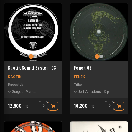
Kaotik Sound System 03
Fenek 02
KAOTIK
FENEK
Raggatek
Tribe
Guigoo
-
Vandal
Jeff Amadeus
-
Sfp
12.90€
10.20€
TTC
TTC