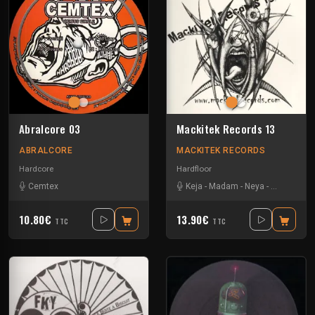
Abralcore 03
Mackitek Records 13
ABRALCORE
MACKITEK RECORDS
Hardcore
Hardfloor
Cemtex
Keja
-
Madam
-
Neya
-
Yarkouy
10.80€
13.90€
TTC
TTC