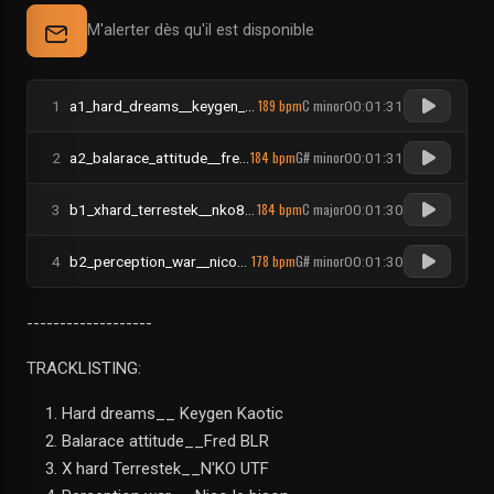
M'alerter dès qu'il est disponible
189 bpm
C minor
1
a1_hard_dreams__keygen_kaotic
00:01:31
184 bpm
G# minor
2
a2_balarace_attitude__fred_blr
00:01:31
184 bpm
C major
3
b1_xhard_terrestek__nko8utf
00:01:30
178 bpm
G# minor
4
b2_perception_war__nico_le_bison
00:01:30
-------------------
TRACKLISTING:
Hard dreams__ Keygen Kaotic
Balarace attitude__Fred BLR
X hard Terrestek__N'KO UTF