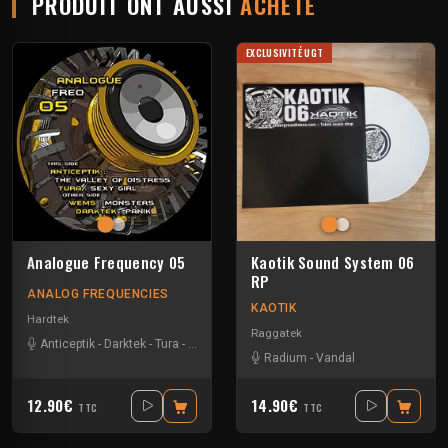
PRODUIT ONT AUSSI
ACHETÉ
EXCLUSIVITÉ UGT
Analogue Frequency 05
Kaotik Sound System 06
RP
ANALOG FREQUENCIES
KAOTIK
Hardtek
Raggatek
Anticeptik
-
Darktek
-
Tura
-
Wems
Radium
-
Vandal
12.90€
14.90€
TTC
TTC