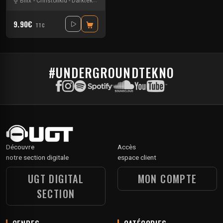
Billx
-
Christolikid
-
Darktek
-
Floxytek
-
Guigoo
-
Keygen
-
Mat Weasel buste
9.90€
TTC
#UNDERGROUNDTEKNO
Découvre
Accès
notre section digitale
espace client
UGT DIGITAL
MON COMPTE
SECTION