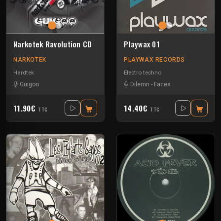
Narkotek Ravolution CD
Playwax 01
NARKOTEK
PLAYWAX RECORDS
Hardtek
Electro techno
Guigoo
Dilemn
-
Faces
11.90€
14.40€
TTC
TTC