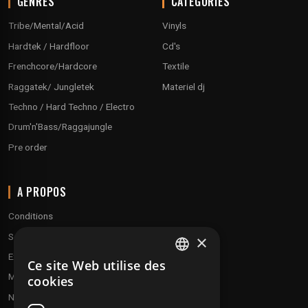
GENRES
CATÉGORIES
Tribe/Mental/Acid
Vinyls
Hardtek / Hardfloor
Cd's
Frenchcore/Hardcore
Textile
Raggatek/ Jungletek
Materiel dj
Techno / Hard Techno / Electro
Drum'n'Bass/Raggajungle
Pre order
A PROPOS
Conditions
Service client
×
Expédition & retours
Ce site Web utilise des
FRENCH
Modes de paiement
cookies
ENGLISH
Notre programme de fidélité