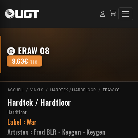
ERAW 08
9.63€
TTC
ACCUEIL
VINYLS
HARDTEK / HARDFLOOR
ERAW 08
Hardtek / Hardfloor
Hardfloor
Label :
War
Artistes :
Fred BLR
-
Keygen
-
Keygen