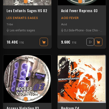
Les Enfants Sages HS 02
Acid Fever Repress 03
LES ENFANTS SAGES
ACID FEVER
Tribe
Acid
Les enfants sages
DJ Side-Phone
-
Goa Chix
-
Octod
10.40€
9.60€
TTC
TTC
Access Violation 03
Redrum Cd