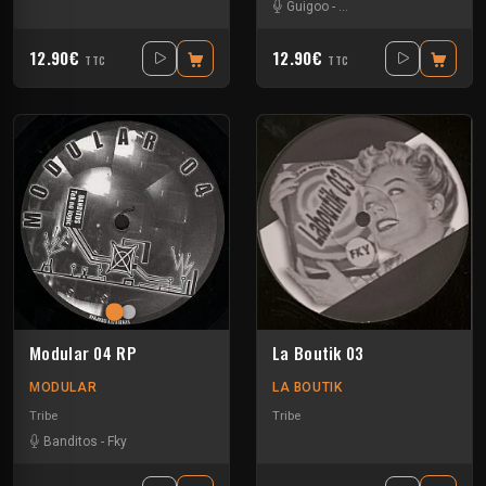
Guigoo
-
Mat Weasel busters
12.90€
12.90€
TTC
TTC
Modular 04 RP
La Boutik 03
MODULAR
LA BOUTIK
Tribe
Tribe
Banditos
-
Fky