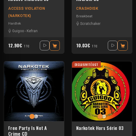
ACCESS VIOLATION
CRASHDISK
(NARKOTEK)
Breakbeat
Hardtek
Scratchaker
Guigoo
-
Kefran
12.90€
10.03€
TTC
TTC
EXCLUSIVITÉ UGT
Free Party Is Not A
Narkotek Hors Série 03
Crime CD