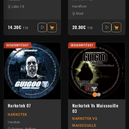
Hardfloor
Labo 14
Nout
14.30€
20.90€
TTC
TTC
EXCLUSIVITÉ UGT
EXCLUSIVITÉ UGT
Narkotek 07
Narkotek Vs Maissouille
03
NARKOTEK
NARKOTEK VS
Hardtek
MAISSOUILLE