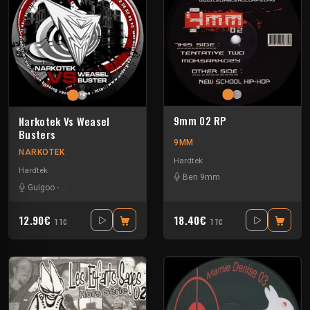
9mm 02 RP
Narkotek Vs Weasel
Busters
9MM
NARKOTEK
Hardtek
Hardtek
Ben 9mm
Guigoo
-
Mat Weasel busters
12.90€
18.40€
TTC
TTC