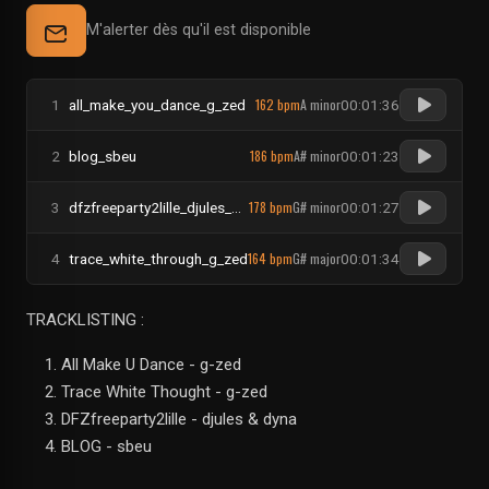
M'alerter dès qu'il est disponible
162 bpm
A minor
1
all_make_you_dance_g_zed
00:01:36
186 bpm
A# minor
2
blog_sbeu
00:01:23
178 bpm
G# minor
3
dfzfreeparty2lille_djules_dyna
00:01:27
164 bpm
G# major
4
trace_white_through_g_zed
00:01:34
TRACKLISTING :
All Make U Dance - g-zed
Trace White Thought - g-zed
DFZfreeparty2lille - djules & dyna
BLOG - sbeu