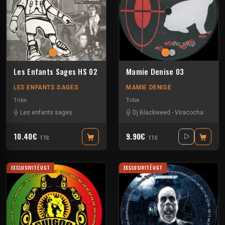
Les Enfants Sages HS 02
Mamie Denise 03
LES ENFANTS SAGES
MAMIE DENISE
Tribe
Tribe
Les enfants sages
Dj Blackweed
-
Viracocha
10.40€
9.90€
TTC
TTC
EXCLUSIVITÉ UGT
EXCLUSIVITÉ UGT