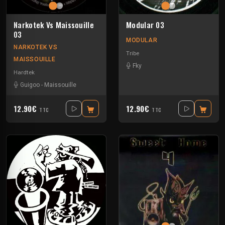
Narkotek Vs Maissouille
Modular 03
03
MODULAR
NARKOTEK VS
Tribe
MAISSOUILLE
Fky
Hardtek
Guigoo
-
Maissouille
12.90€
12.90€
TTC
TTC