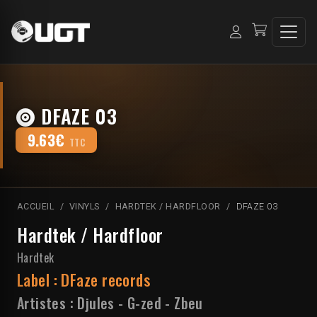
DFAZE 03
9.63€
TTC
ACCUEIL
VINYLS
HARDTEK / HARDFLOOR
DFAZE 03
Hardtek / Hardfloor
Hardtek
Label :
DFaze records
Artistes :
Djules
-
G-zed
-
Zbeu