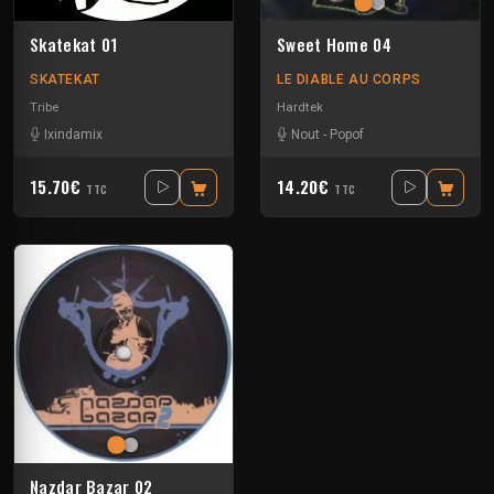
Skatekat 01
Sweet Home 04
SKATEKAT
LE DIABLE AU CORPS
Tribe
Hardtek
Ixindamix
Nout
-
Popof
15.70€
14.20€
TTC
TTC
Nazdar Bazar 02