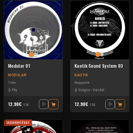
Modular 01
Kaotik Sound System 03
MODULAR
KAOTIK
Tribe
Raggatek
Fky
Guigoo
-
Vandal
12.90€
12.90€
TTC
TTC
EXCLUSIVITÉ UGT