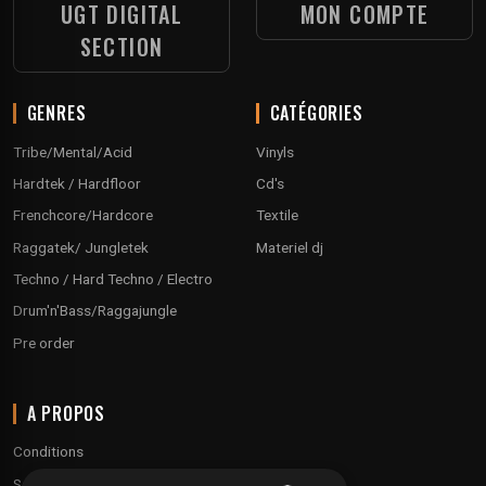
UGT DIGITAL
MON COMPTE
SECTION
GENRES
CATÉGORIES
Tribe/Mental/Acid
Vinyls
Hardtek / Hardfloor
Cd's
Frenchcore/Hardcore
Textile
Raggatek/ Jungletek
Materiel dj
Techno / Hard Techno / Electro
Drum'n'Bass/Raggajungle
Pre order
A PROPOS
Conditions
Service client