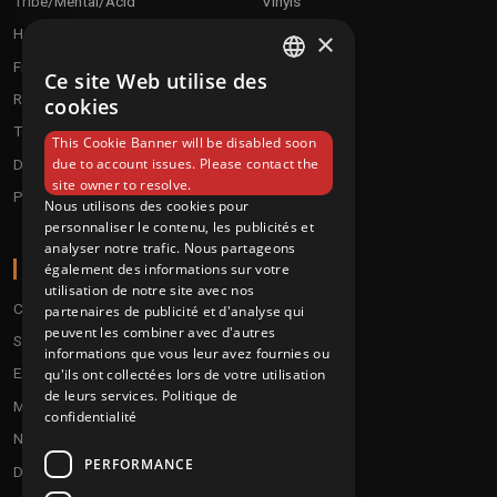
Tribe/Mental/Acid
Vinyls
Hardtek / Hardfloor
Cd's
×
Frenchcore/Hardcore
Textile
Ce site Web utilise des
FRENCH
Raggatek/ Jungletek
Materiel dj
cookies
ENGLISH
Techno / Hard Techno / Electro
This Cookie Banner will be disabled soon
due to account issues. Please contact the
Drum'n'Bass/Raggajungle
site owner to resolve.
Pre order
Nous utilisons des cookies pour
personnaliser le contenu, les publicités et
analyser notre trafic. Nous partageons
A PROPOS
également des informations sur votre
utilisation de notre site avec nos
Conditions
partenaires de publicité et d'analyse qui
peuvent les combiner avec d'autres
Service client
informations que vous leur avez fournies ou
Expédition & retours
qu'ils ont collectées lors de votre utilisation
de leurs services.
Politique de
Modes de paiement
confidentialité
Notre programme de fidélité
PERFORMANCE
Disques cadeaux