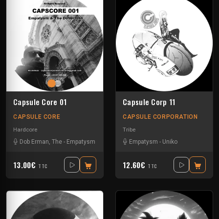
Capsule Core 01
Capsule Corp 11
CAPSULE CORE
CAPSULE CORPORATION
Hardcore
Tribe
Dob Erman, The
-
Empatysm
Empatysm
-
Uniko
13.00€
12.60€
TTC
TTC