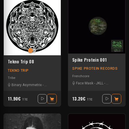
Spike Protein 001
Tekno Trip 08
SPIKE PROTEIN RECORDS
TEKNO TRIP
Frenchcore
Tribe
Face Mask
-
JKLL
-
Quick Respons
Binary Asymmetrix
-
Instru Mentale
-
Massive Orkestra
-
Miltatek
-
Teksa
11.90€
13.20€
TTC
TTC