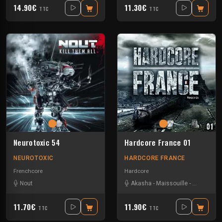
14.90€
11.30€
TTC
TTC
Neurotoxic 54
Hardcore France 01
NEUROTOXIC
HARDCORE FRANCE
Frenchcore
Hardcore
Nout
Akasha
-
Maissouille
-
The maste
11.70€
11.90€
TTC
TTC