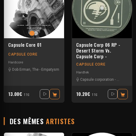
Capsule Core 01
Capsule Corp 06 RP -
Desert Storm Vs.
CAPSULE CORE
Capsule Corp -
Hardcore
CAPSULE CORE
Dob Erman, The
-
Empatysm
Hardtek
Capsule corporation
-
Desert sto
13.00€
10.20€
TTC
TTC
DES MÊMES
ARTISTES