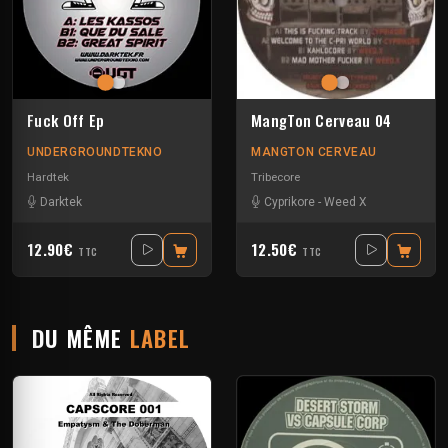
Fuck Off Ep
MangTon Cerveau 04
UNDERGROUNDTEKNO
MANGTON CERVEAU
Hardtek
Tribecore
Darktek
Cyprikore
-
Weed X
12.90€
12.50€
TTC
TTC
DU MÊME
LABEL