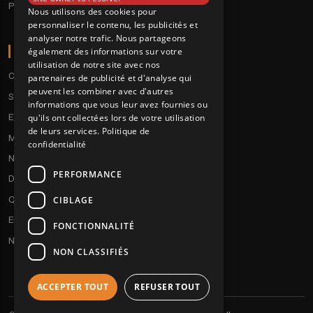
Pre order
Nous utilisons des cookies pour
personnaliser le contenu, les publicités et
analyser notre trafic. Nous partageons
A PROPOS
également des informations sur votre
utilisation de notre site avec nos
Conditions
partenaires de publicité et d'analyse qui
peuvent les combiner avec d'autres
Service client
informations que vous leur avez fournies ou
Expédition & retours
qu'ils ont collectées lors de votre utilisation
de leurs services.
Politique de
Modes de paiement
confidentialité
Notre programme de fidélité
PERFORMANCE
Disques cadeaux
Qui sommes-nous ?
CIBLAGE
Envoyez vos démos
FONCTIONNALITÉ
Nous contacter
NON CLASSIFIÉS
ACCEPTER TOUT
REFUSER TOUT