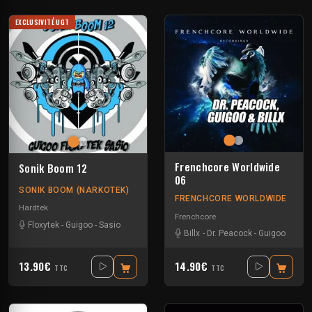
EXCLUSIVITÉ UGT
Frenchcore Worldwide
Sonik Boom 12
06
SONIK BOOM (NARKOTEK)
FRENCHCORE WORLDWIDE
Hardtek
Frenchcore
Floxytek
-
Guigoo
-
Sasio
Billx
-
Dr. Peacock
-
Guigoo
13.90€
14.90€
TTC
TTC