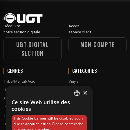
Découvre
Accès
notre section digitale
espace client
UGT DIGITAL
MON COMPTE
SECTION
GENRES
CATÉGORIES
Tribe/Mental/Acid
Vinyls
Hardtek / Hardfloor
Cd's
×
Frenchcore/Hardcore
Textile
Ce site Web utilise des
FRENCH
Raggatek/ Jungletek
Materiel dj
cookies
ENGLISH
Techno / Hard Techno / Electro
This Cookie Banner will be disabled soon
due to account issues. Please contact the
Drum'n'Bass/Raggajungle
site owner to resolve.