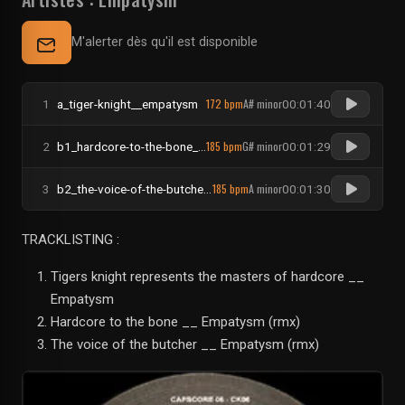
M'alerter dès qu'il est disponible
172 bpm
A# minor
1
a_tiger-knight__empatysm
00:01:40
185 bpm
G# minor
2
b1_hardcore-to-the-bone__empatysm
00:01:29
185 bpm
A minor
3
b2_the-voice-of-the-butcher__empatysm
00:01:30
TRACKLISTING :
Tigers knight represents the masters of hardcore __
Empatysm
Hardcore to the bone __ Empatysm (rmx)
The voice of the butcher __ Empatysm (rmx)