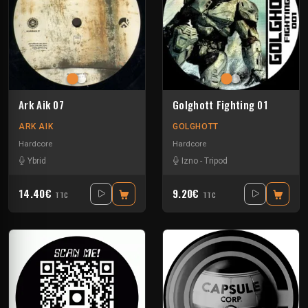
Ark Aik 07
Golghott Fighting 01
ARK AIK
GOLGHOTT
Hardcore
Hardcore
Ybrid
Izno
-
Tripod
14.40€
9.20€
TTC
TTC