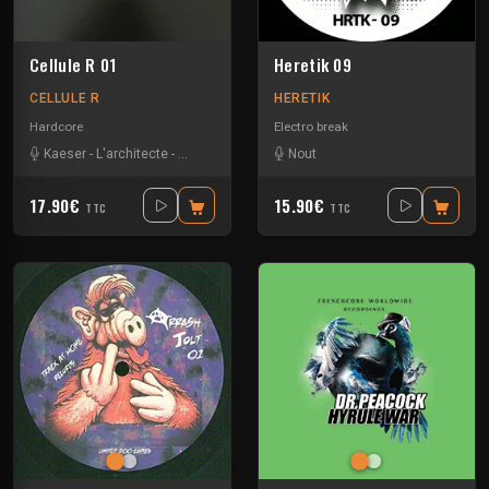
Cellule R 01
Heretik 09
CELLULE R
HERETIK
Hardcore
Electro break
Kaeser
-
L'architecte
-
Leatherface
-
Middle M
Nout
17.90€
15.90€
TTC
TTC