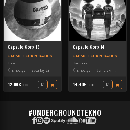
Capsule Corp 13
Capsule Corp 14
CAPSULE CORPORATION
CAPSULE CORPORATION
Tribe
Hardcore
Empatysm
-
Zetarley 23
Empatysm
-
Jamalski
-
Lory Ph
-
U
12.00€
14.40€
TTC
TTC
#UNDERGROUNDTEKNO