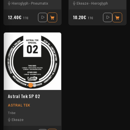
Hieroglyph
-
Pneumatix
Ekeaze
-
Hieroglyph
12.40€
10.20€
TTC
TTC
Astral Tek SP 02
ASTRAL TEK
Tribe
Ekeaze