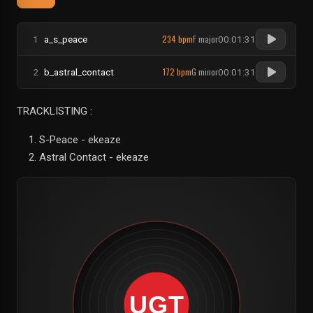
234 bpm
F major
1
a_s_peace
00:01:31
172 bpm
G minor
2
b_astral_contact
00:01:31
TRACKLISTING :
S-Peace - ekeaze
Astral Contact - ekeaze