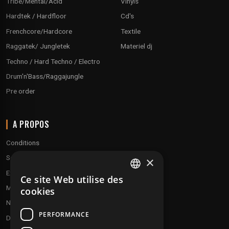
Tribe/Mental/Acid
Vinyls
Hardtek / Hardfloor
Cd's
Frenchcore/Hardcore
Textile
Raggatek/ Jungletek
Materiel dj
Techno / Hard Techno / Electro
Drum'n'Bass/Raggajungle
Pre order
A PROPOS
Conditions
Service client
×
Expédition & retours
Ce site Web utilise des
FRENCH
Modes de paiement
cookies
ENGLISH
Notre programme de fidélité
PERFORMANCE
Disques cadeaux