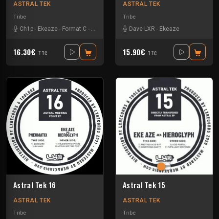
ASTRAL TEK
ASTRAL TEK
Tribe
Tribe
Ch1p
-
Ekeaze
-
Format C
-
Hieroglyph
Dave LXR
-
Ekeaze
16.30€
15.90€
TTC
TTC
Astral Tek 16
Astral Tek 15
ASTRAL TEK
ASTRAL TEK
Tribe
Tribe