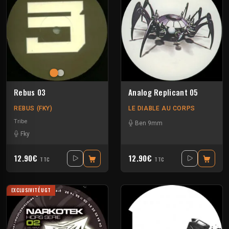
Rebus 03
Analog Replicant 05
REBUS (FKY)
LE DIABLE AU CORPS
Tribe
Ben 9mm
Fky
12.90€
12.90€
TTC
TTC
EXCLUSIVITÉ UGT