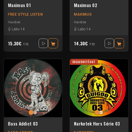
Maximus 01
Maximus 02
FREE STYLE LISTEN
MAXIMUS
Hardtek
Hardtek
Labo 14
Labo 14
15.30€
14.30€
TTC
TTC
EXCLUSIVITÉ UGT
Bass Addict 03
Narkotek Hors Série 03