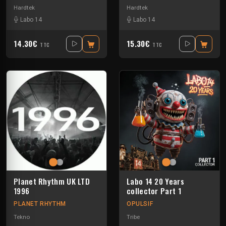
Hardtek
Hardtek
Labo 14
Labo 14
14.30€
15.30€
TTC
TTC
Planet Rhythm UK LTD
Labo 14 20 Years
1996
collector Part 1
PLANET RHYTHM
OPULSIF
Tekno
Tribe