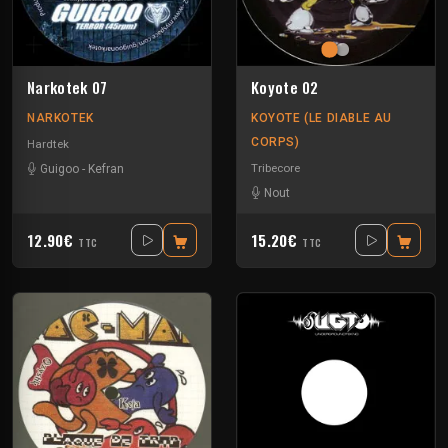
Narkotek 07
Koyote 02
NARKOTEK
KOYOTE (LE DIABLE AU
CORPS)
Hardtek
Tribecore
Guigoo
-
Kefran
Nout
12.90€
15.20€
TTC
TTC