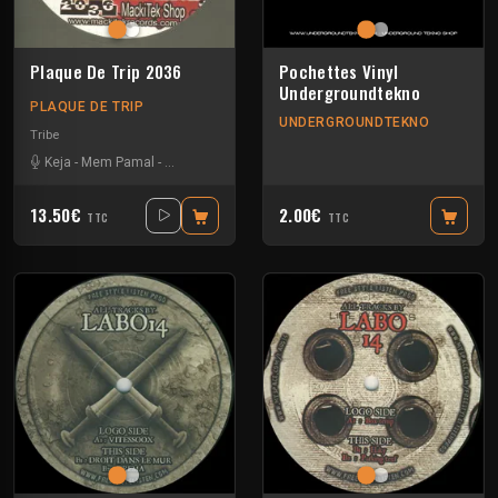
Plaque De Trip 2036
Pochettes Vinyl
Undergroundtekno
PLAQUE DE TRIP
UNDERGROUNDTEKNO
Tribe
Keja
-
Mem Pamal
-
Ozystik
-
Yarkouy
13.50€
2.00€
TTC
TTC