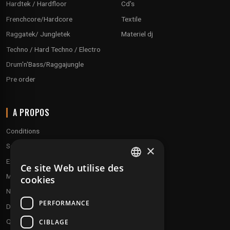
Hardtek / Hardfloor
Cd's
Frenchcore/Hardcore
Textile
Raggatek/ Jungletek
Materiel dj
Techno / Hard Techno / Electro
Drum'n'Bass/Raggajungle
Pre order
A PROPOS
Conditions
Service client
×
Expédition & retours
Ce site Web utilise des
FRENCH
Modes de paiement
cookies
ENGLISH
Notre programme de fidélité
PERFORMANCE
Disques cadeaux
Qui sommes-nous ?
CIBLAGE