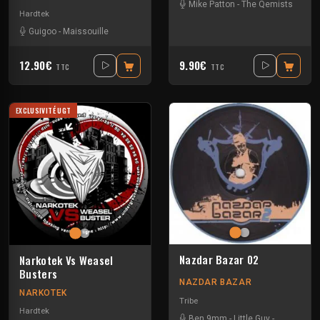
Mike Patton
-
The Qemists
Hardtek
Guigoo
-
Maissouille
12.90€
9.90€
TTC
TTC
EXCLUSIVITÉ UGT
Nazdar Bazar 02
Narkotek Vs Weasel
Busters
NAZDAR BAZAR
NARKOTEK
Tribe
Hardtek
Ben 9mm
-
Little Guy
-
Sloogy