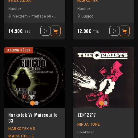
BASS ADDICT
NARKOTEK
Hardtek
Hardtek
Alextrem
-
Interface 68
-
Matek
Guigoo
14.90€
12.90€
TTC
TTC
EXCLUSIVITÉ UGT
Narkotek Vs Maissouille
ZEN12217
03
NINJA TUNE
NARKOTEK VS
Breakbeat
MAISSOUILLE