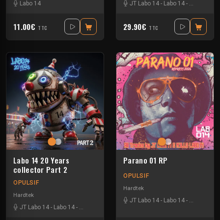
Labo 14
JT Labo 14
-
Labo 14
-
N3llø Labo 
11.00€
29.90€
TTC
TTC
Labo 14 20 Years
Parano 01 RP
collector Part 2
OPULSIF
OPULSIF
Hardtek
Hardtek
JT Labo 14
-
Labo 14
-
N3llø Labo 
JT Labo 14
-
Labo 14
-
N3llø Labo 14