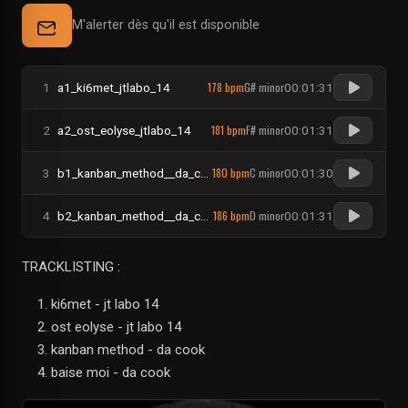
M'alerter dès qu'il est disponible
178 bpm
G# minor
1
a1_ki6met_jtlabo_14
00:01:31
181 bpm
F# minor
2
a2_ost_eolyse_jtlabo_14
00:01:31
180 bpm
C minor
3
b1_kanban_method__da_cook
00:01:30
186 bpm
D minor
4
b2_kanban_method__da_cook
00:01:31
TRACKLISTING :
ki6met - jt labo 14
ost eolyse - jt labo 14
kanban method - da cook
baise moi - da cook