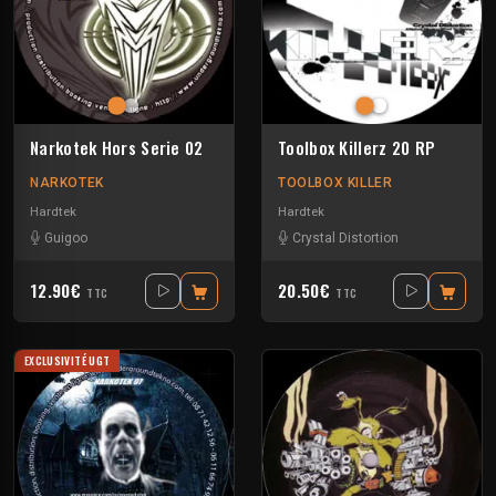
Narkotek Hors Serie 02
Toolbox Killerz 20 RP
NARKOTEK
TOOLBOX KILLER
Hardtek
Hardtek
Guigoo
Crystal Distortion
12.90€
20.50€
TTC
TTC
EXCLUSIVITÉ UGT