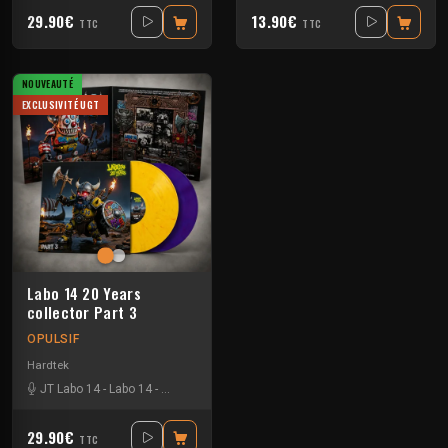
29.90€
13.90€
TTC
TTC
NOUVEAUTÉ
EXCLUSIVITÉ UGT
Labo 14 20 Years
collector Part 3
OPULSIF
Hardtek
JT Labo 14
-
Labo 14
-
N3llø Labo 14
29.90€
TTC