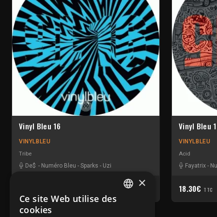
Vinyl Bleu 16
Vinyl Bleu 
VINYLBLEU
VINYLBLEU
Tribe
Acid
De$
-
Numéro Bleu
-
Sparks
-
Uzi
Fayatrix
-
Nu
×
16.20€
18.30€
TTC
TTC
Ce site Web utilise des
FRENCH
cookies