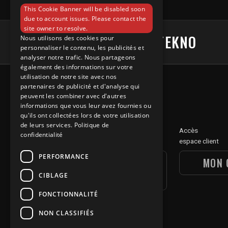
ENGLISH
This Cookie Banner will be disabled soon
due to account issues. Please contact the
site owner to resolve.
#UNDERGROUNDTEKNO
Nous utilisons des cookies pour
personnaliser le contenu, les publicités et
analyser notre trafic. Nous partageons
également des informations sur votre
utilisation de notre site avec nos
partenaires de publicité et d'analyse qui
peuvent les combiner avec d'autres
informations que vous leur avez fournies ou
qu'ils ont collectées lors de votre utilisation
de leurs services.
Politique de
Découvre
Accès
confidentialité
notre section digitale
espace client
PERFORMANCE
UGT DIGITAL
MON 
SECTION
CIBLAGE
FONCTIONNALITÉ
NON CLASSIFIÉS