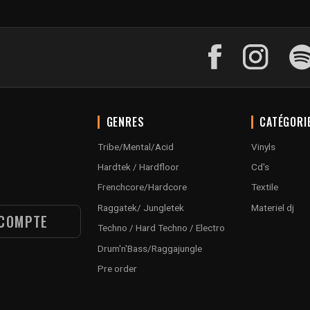
GENRES
CATÉGORI
Tribe/Mental/Acid
Vinyls
Hardtek / Hardfloor
Cd's
Frenchcore/Hardcore
Textile
Raggatek/ Jungletek
Materiel dj
COMPTE
Techno / Hard Techno / Electro
Drum'n'Bass/Raggajungle
Pre order