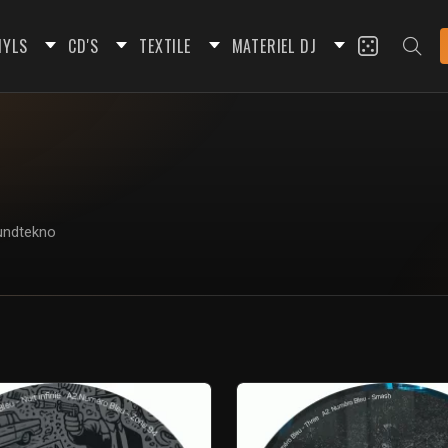
NYLS
CD'S
TEXTILE
MATERIEL DJ
oundtekno