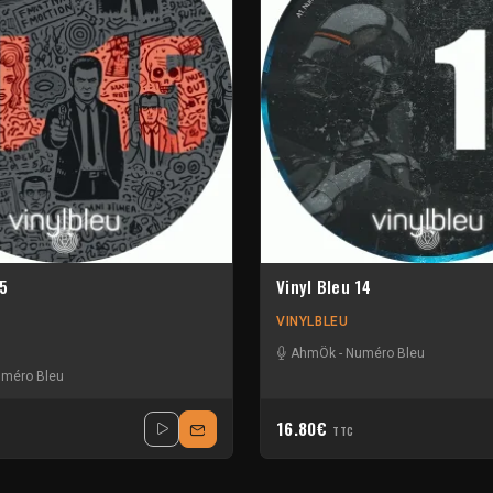
15
Vinyl Bleu 14
VINYLBLEU
AhmÖk
-
Numéro Bleu
méro Bleu
16.80€
TTC