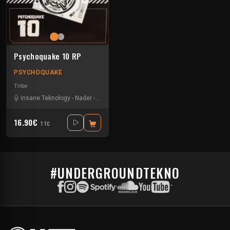
Psychoquake 10 RP
PSYCHOQUAKE
Tribe
Insane Teknology
-
Nader
-
Tekos Lab
-
Zayonne Metek
16.90€
TTC
#UNDERGROUNDTEKNO