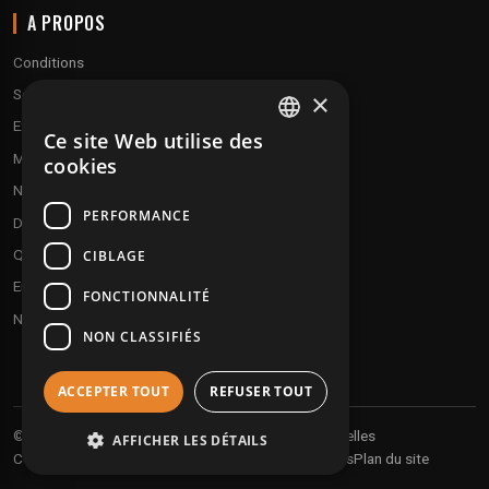
A PROPOS
Conditions
Service client
×
Expédition & retours
Ce site Web utilise des
FRENCH
Modes de paiement
cookies
ENGLISH
Notre programme de fidélité
PERFORMANCE
Disques cadeaux
Qui sommes-nous ?
CIBLAGE
Envoyez vos démos
FONCTIONNALITÉ
Nous contacter
NON CLASSIFIÉS
ACCEPTER TOUT
REFUSER TOUT
Vos informations personnelles
© 2026 Undergroundtekno
AFFICHER LES DÉTAILS
Conditions générales de vente
Expéditions et retours
Plan du site