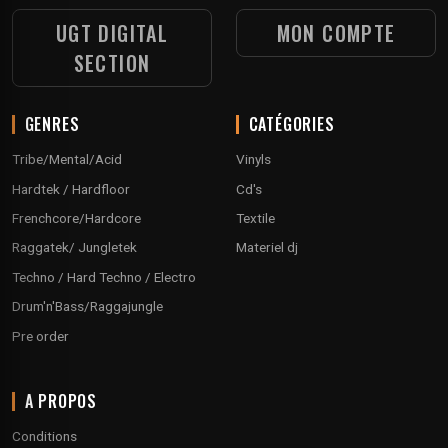
UGT DIGITAL
MON COMPTE
SECTION
GENRES
CATÉGORIES
Tribe/Mental/Acid
Vinyls
Hardtek / Hardfloor
Cd's
Frenchcore/Hardcore
Textile
Raggatek/ Jungletek
Materiel dj
Techno / Hard Techno / Electro
Drum'n'Bass/Raggajungle
Pre order
A PROPOS
Conditions