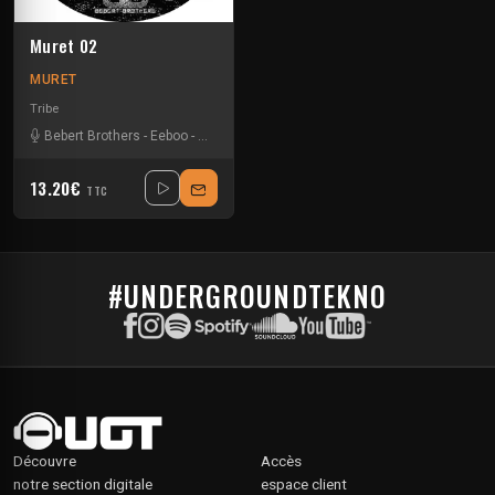
Muret 02
MURET
Tribe
Bebert Brothers
-
Eeboo
-
Pp_rhum
-
Uzi
13.20€
TTC
#UNDERGROUNDTEKNO
Découvre
Accès
notre section digitale
espace client