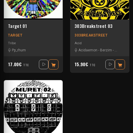
Target 01
303Breakstreet 03
TARGET
303BREAKSTREET
Tribe
Acid
Pp_rhum
Acidaemon
-
Berzim
-
Element23
17.00€
15.90€
TTC
TTC