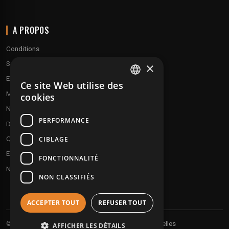
A PROPOS
Conditions
Service client
×
Expédition & retours
Ce site Web utilise des
FRENCH
Modes de paiement
cookies
ENGLISH
Notre programme de fidélité
PERFORMANCE
Disques cadeaux
Qui sommes-nous ?
CIBLAGE
Envoyez vos démos
FONCTIONNALITÉ
Nous contacter
NON CLASSIFIÉS
ACCEPTER TOUT
REFUSER TOUT
Vos informations personnelles
© 2026 Undergroundtekno
AFFICHER LES DÉTAILS