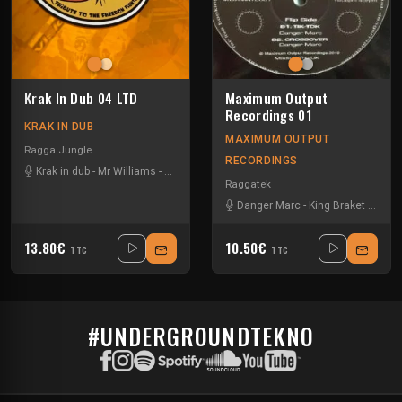
Krak In Dub 04 LTD
Maximum Output
Recordings 01
KRAK IN DUB
MAXIMUM OUTPUT
Ragga Jungle
RECORDINGS
Krak in dub
-
Mr Williams
-
Obf
Raggatek
Danger Marc
-
King Braket
-
Mc Is
13.80€
10.50€
TTC
TTC
#UNDERGROUNDTEKNO