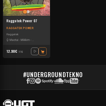
Raggatek Power 07
RAGGATEK POWER
Raggatek
Maotai
-
Mikkim
-
Monkey Selektah
-
Pitch Mad Attak
-
SKRY
12.90€
TTC
#UNDERGROUNDTEKNO