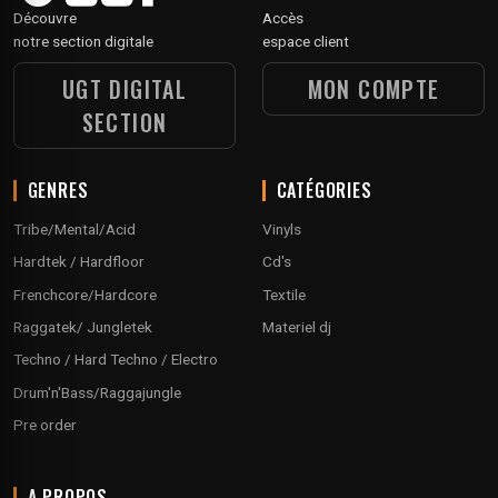
Découvre
Accès
notre section digitale
espace client
UGT DIGITAL
MON COMPTE
SECTION
GENRES
CATÉGORIES
Tribe/Mental/Acid
Vinyls
Hardtek / Hardfloor
Cd's
Frenchcore/Hardcore
Textile
Raggatek/ Jungletek
Materiel dj
Techno / Hard Techno / Electro
Drum'n'Bass/Raggajungle
Pre order
A PROPOS