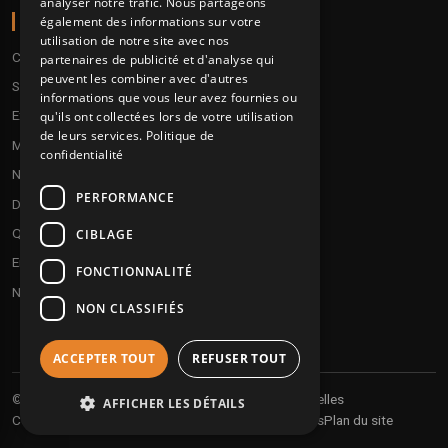
analyser notre trafic. Nous partageons
A PROPOS
également des informations sur votre
utilisation de notre site avec nos
Conditions
partenaires de publicité et d'analyse qui
peuvent les combiner avec d'autres
Service client
informations que vous leur avez fournies ou
Expédition & retours
qu'ils ont collectées lors de votre utilisation
de leurs services.
Politique de
Modes de paiement
confidentialité
Notre programme de fidélité
PERFORMANCE
Disques cadeaux
Qui sommes-nous ?
CIBLAGE
Envoyez vos démos
FONCTIONNALITÉ
Nous contacter
NON CLASSIFIÉS
ACCEPTER TOUT
REFUSER TOUT
Vos informations personnelles
© 2026 Undergroundtekno
AFFICHER LES DÉTAILS
Conditions générales de vente
Expéditions et retours
Plan du site