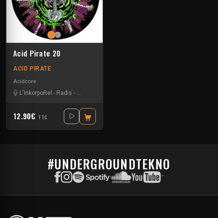
Acid Pirate 20
ACID PIRATE
Acidcore
L'InkorpoRel
-
Radis
-
Tikishan
-
Vortek's
12.90€
TTC
#UNDERGROUNDTEKNO