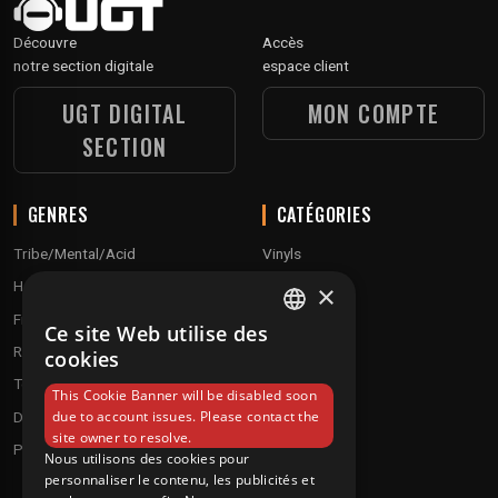
Découvre
Accès
notre section digitale
espace client
UGT DIGITAL
MON COMPTE
SECTION
GENRES
CATÉGORIES
Tribe/Mental/Acid
Vinyls
Hardtek / Hardfloor
Cd's
×
Frenchcore/Hardcore
Textile
Ce site Web utilise des
FRENCH
Raggatek/ Jungletek
Materiel dj
cookies
ENGLISH
Techno / Hard Techno / Electro
This Cookie Banner will be disabled soon
due to account issues. Please contact the
Drum'n'Bass/Raggajungle
site owner to resolve.
Pre order
Nous utilisons des cookies pour
personnaliser le contenu, les publicités et