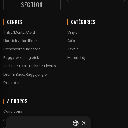
SECTION
GENRES
CATÉGORIES
Tribe/Mental/Acid
Vinyls
Hardtek / Hardfloor
Cd's
Frenchcore/Hardcore
Textile
Raggatek/ Jungletek
Materiel dj
Techno / Hard Techno / Electro
Drum'n'Bass/Raggajungle
Pre order
A PROPOS
Conditions
Service client
×