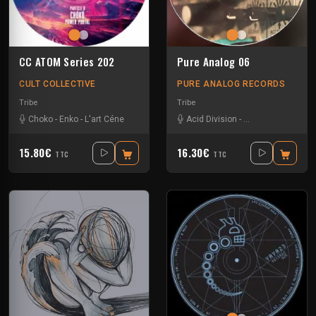
CC ATOM Series 202
Pure Analog 06
CULT COLLECTIVE
PURE ANALOG RECORDS
Tribe
Tribe
Choko
-
Enko
-
L'art Céne
Acid Division
-
Dina Rocaille
-
Gra
15.80€
16.30€
TTC
TTC