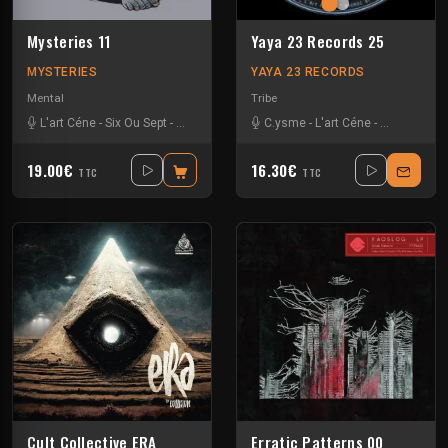
Mysteries 11
Yaya 23 Records 25
MYSTERIES
YAYA 23 RECORDS
Mental
Tribe
L'art Céne
-
Six Ou Sept
-
Too Old Boyz
-
Verdure
C.ysme
-
L'art Céne
-
Matando
19.00€
16.30€
TTC
TTC
Cult Collective ERA
Erratic Patterns 00