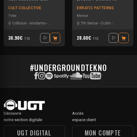
CULT COLLECTIVE
ERRATIC PATTERNS
Tribe
Mental
Collision
-
Ixindamix
-
L'art Céne
-
Sevenum Six
7th Sense
-
Ccdm
-
Collision
-
En
36.90€
28.60€
TTC
TTC
#UNDERGROUNDTEKNO
Découvre
Accès
notre section digitale
espace client
UGT DIGITAL
MON COMPTE