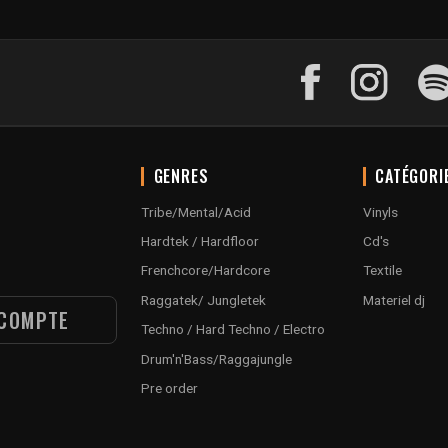
GENRES
CATÉGORI
Tribe/Mental/Acid
Vinyls
Hardtek / Hardfloor
Cd's
Frenchcore/Hardcore
Textile
Raggatek/ Jungletek
Materiel dj
COMPTE
Techno / Hard Techno / Electro
Drum'n'Bass/Raggajungle
Pre order