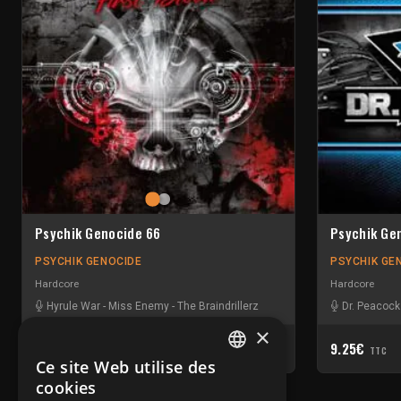
Psychik Genocide 66
Psychik Ge
PSYCHIK GENOCIDE
PSYCHIK GE
Hardcore
Hardcore
Hyrule War
-
Miss Enemy
-
The Braindrillerz
Dr. Peacock
×
11.80€
9.25€
TTC
TTC
Ce site Web utilise des
FRENCH
cookies