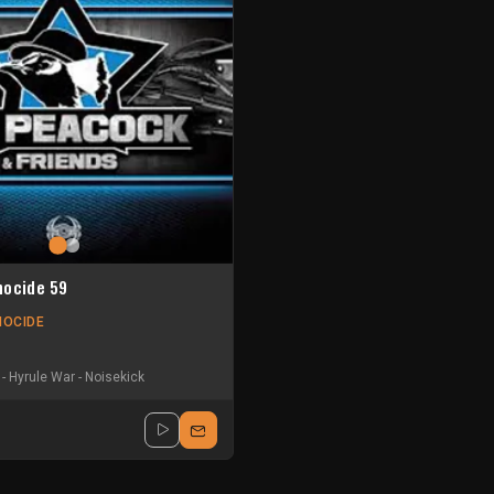
nocide 59
NOCIDE
-
Hyrule War
-
Noisekick