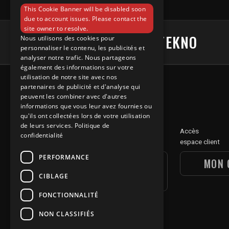
ENGLISH
This Cookie Banner will be disabled soon
due to account issues. Please contact the
site owner to resolve.
#UNDERGROUNDTEKNO
Nous utilisons des cookies pour
personnaliser le contenu, les publicités et
analyser notre trafic. Nous partageons
également des informations sur votre
utilisation de notre site avec nos
partenaires de publicité et d'analyse qui
peuvent les combiner avec d'autres
informations que vous leur avez fournies ou
qu'ils ont collectées lors de votre utilisation
de leurs services.
Politique de
Découvre
Accès
confidentialité
notre section digitale
espace client
PERFORMANCE
UGT DIGITAL
MON 
SECTION
CIBLAGE
FONCTIONNALITÉ
NON CLASSIFIÉS