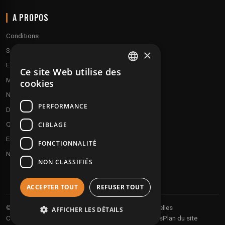
A PROPOS
Conditions
Service client
×
Expédition & retours
Ce site Web utilise des
FRENCH
Modes de paiement
cookies
ENGLISH
Notre programme de fidélité
PERFORMANCE
Disques cadeaux
Qui sommes-nous ?
CIBLAGE
Envoyez vos démos
FONCTIONNALITÉ
Nous contacter
NON CLASSIFIÉS
ACCEPTER TOUT
REFUSER TOUT
Vos informations personnelles
© 2026 Undergroundtekno
AFFICHER LES DÉTAILS
Conditions générales de vente
Expéditions et retours
Plan du site