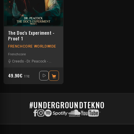
The Doc's Experiment -
Proof 1
FRENCHCORE WORLDWIDE
Frenchcore
Creeds
-
Dr. Peacock
-
Helen Ka
-
Hélène Vogelsinger
-
Hellcreator
-
JKLL
-
49.90€
TTC
#UNDERGROUNDTEKNO