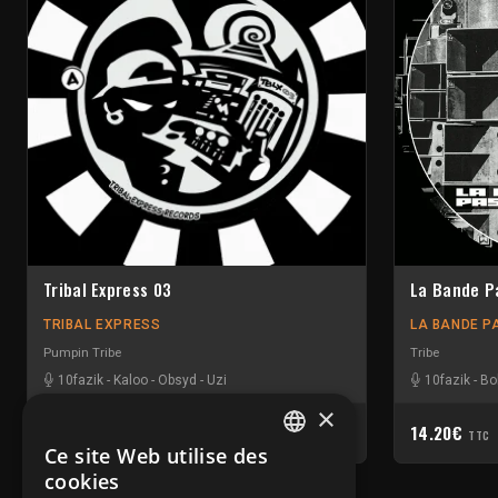
Tribal Express 03
La Bande P
TRIBAL EXPRESS
LA BANDE P
Pumpin Tribe
Tribe
10fazik
-
Kaloo
-
Obsyd
-
Uzi
10fazik
-
Bol
×
15.40€
14.20€
TTC
TTC
Ce site Web utilise des
FRENCH
cookies