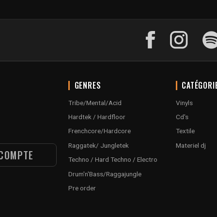
GENRES
CATÉGORI
Tribe/Mental/Acid
Vinyls
Hardtek / Hardfloor
Cd's
Frenchcore/Hardcore
Textile
Raggatek/ Jungletek
Materiel dj
COMPTE
Techno / Hard Techno / Electro
Drum'n'Bass/Raggajungle
Pre order