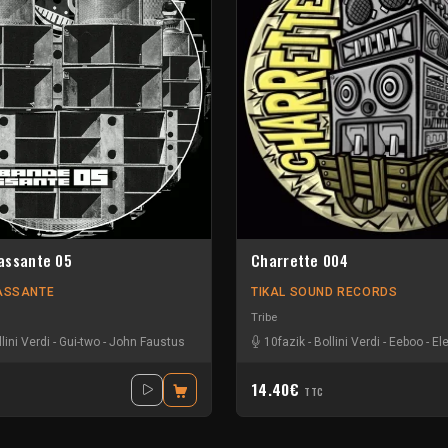
assante 05
Charrette 004
ASSANTE
TIKAL SOUND RECORDS
Tribe
lini Verdi
-
Gui-two
-
John Faustus
10fazik
-
Bollini Verdi
-
Eeboo
-
El
14.40€
TTC