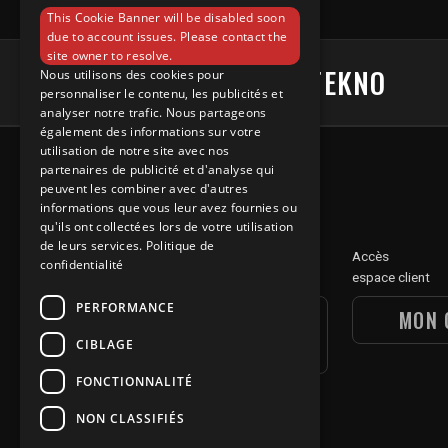
ENGLISH
This Cookie Banner will be disabled soon
due to account issues. Please contact the
site owner to resolve.
#UNDERGROUNDTEKNO
Nous utilisons des cookies pour
personnaliser le contenu, les publicités et
analyser notre trafic. Nous partageons
également des informations sur votre
utilisation de notre site avec nos
partenaires de publicité et d'analyse qui
peuvent les combiner avec d'autres
informations que vous leur avez fournies ou
qu'ils ont collectées lors de votre utilisation
de leurs services.
Politique de
Découvre
Accès
confidentialité
notre section digitale
espace client
PERFORMANCE
UGT DIGITAL
MON 
SECTION
CIBLAGE
FONCTIONNALITÉ
NON CLASSIFIÉS