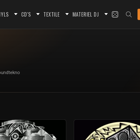
NYLS
CD'S
TEXTILE
MATERIEL DJ
roundtekno