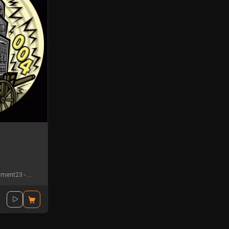
ement23
-
Gui-two
-
Les400coups