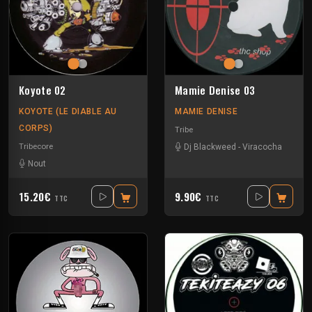
Koyote 02
Mamie Denise 03
KOYOTE (LE DIABLE AU
MAMIE DENISE
CORPS)
Tribe
Tribecore
Dj Blackweed
-
Viracocha
Nout
15.20€
9.90€
TTC
TTC