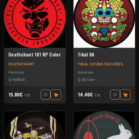
Deathchant 101 RP Color
Tikal 06
DEATHCHANT
TIKAL SOUND RECORDS
Hardcore
Hardcore
Hellfish
Al core
-
Ben Chantier Mobile
-
Pu
15.80€
14.40€
TTC
TTC