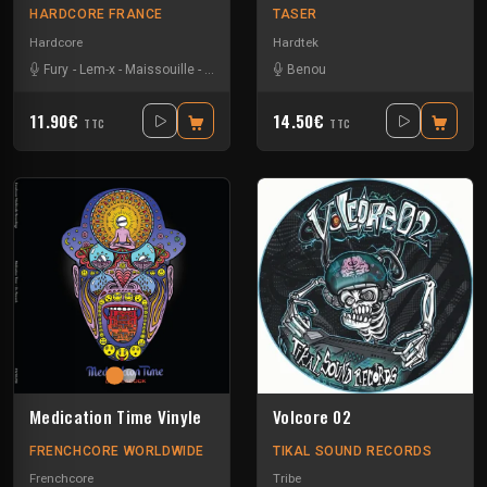
HARDCORE FRANCE
TASER
Hardcore
Hardtek
Fury
-
Lem-x
-
Maissouille
-
Mr. Bassmeister
Benou
-
Neko
11.90€
14.50€
TTC
TTC
Medication Time Vinyle
Volcore 02
FRENCHCORE WORLDWIDE
TIKAL SOUND RECORDS
Frenchcore
Tribe