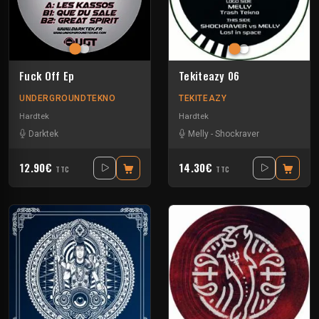
Fuck Off Ep
Tekiteazy 06
UNDERGROUNDTEKNO
TEKITEAZY
Hardtek
Hardtek
Darktek
Melly
-
Shockraver
12.90€
14.30€
TTC
TTC