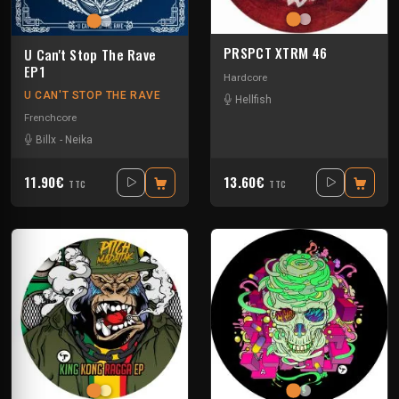
PRSPCT XTRM 46
U Can't Stop The Rave
EP1
Hardcore
U CAN'T STOP THE RAVE
Hellfish
Frenchcore
Billx
-
Neika
11.90€
13.60€
TTC
TTC