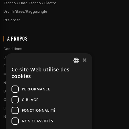
Techno / Hard Techno / Electro
Drum'n'Bass/Raggajungle
Pre order
A PROPOS
Conditions
Service client
×
Expédition & retours
Ce site Web utilise des
FRENCH
Modes de paiement
cookies
ENGLISH
Notre programme de fidélité
PERFORMANCE
Disques cadeaux
Qui sommes-nous ?
CIBLAGE
Envoyez vos démos
FONCTIONNALITÉ
Nous contacter
NON CLASSIFIÉS