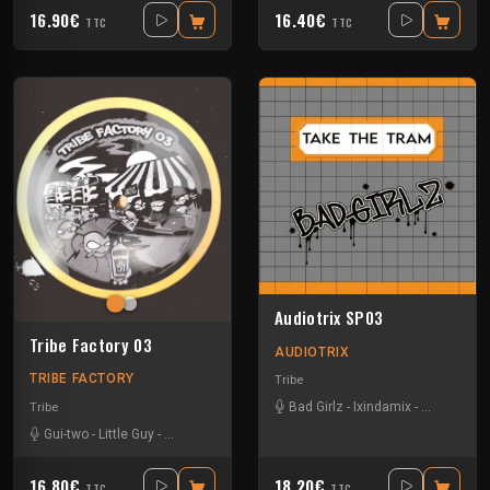
16.90€
16.40€
TTC
TTC
Audiotrix SP03
Tribe Factory 03
AUDIOTRIX
TRIBE FACTORY
Tribe
Bad Girlz
-
Ixindamix
-
Scallywag
Tribe
Gui-two
-
Little Guy
-
Tournevis
16.80€
18.20€
TTC
TTC