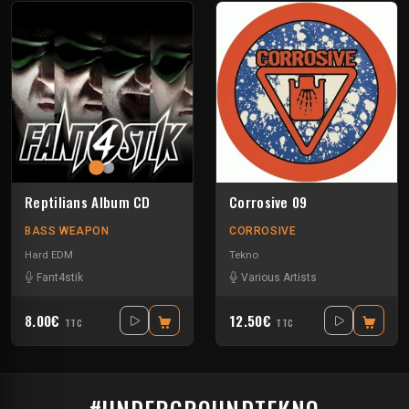
Reptilians Album CD
Corrosive 09
BASS WEAPON
CORROSIVE
Hard EDM
Tekno
Fant4stik
Various Artists
8.00€
12.50€
TTC
TTC