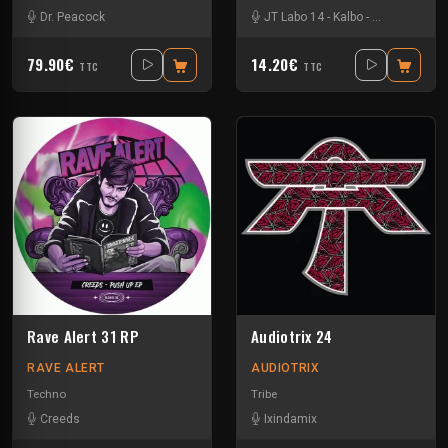
Dr. Peacock
JT Labo 14
-
Kalbo
-
Kick'Art
-
Vol
79.90€
14.20€
TTC
TTC
Rave Alert 31 RP
Audiotrix 24
RAVE ALERT
AUDIOTRIX
Techno
Tribe
Creeds
Ixindamix