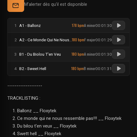
M'alerter dès qu'il est disponible
178 bpm
A minor
1
A1 - Ballonz
00:01:30
180 bpm
F major
2
A2 - Ce Monde Qui Ne Nous Ressemble Pas !!!
00:01:29
180 bpm
A minor
3
B1 - Du Biolou T'en Veu
00:01:30
180 bpm
B minor
4
B2 - Sweet Hell
00:01:31
-------------------
TRACKLISTING :
Ballonz __ Floxytek
Ce monde qui ne nous ressemble pas!!! __ Floxytek
Du bilou t'en veux __ Floxytek
Swett hell __ Floxytek