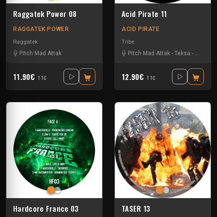
Raggatek Power 08
Acid Pirate 11
RAGGATEK POWER
ACID PIRATE
Raggatek
Tribe
Pitch Mad Attak
Pitch Mad Attak
-
Teksa
-
Vortek's
11.90€
12.90€
TTC
TTC
Hardcore France 03
TASER 13