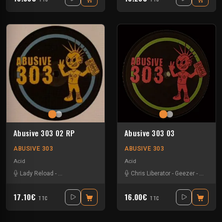
Abusive 303 02 RP
Abusive 303 03
ABUSIVE 303
ABUSIVE 303
Acid
Acid
Lady Reload
-
Mobile Dogwash
-
Tik Tok
Chris Liberator
-
Geezer
-
Squat 
17.10€
16.00€
TTC
TTC