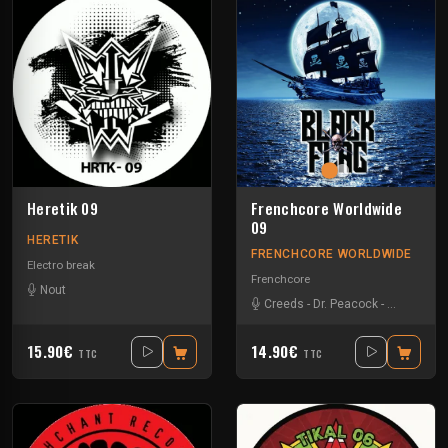
Heretik 09
Frenchcore Worldwide
09
HERETIK
FRENCHCORE WORLDWIDE
Electro break
Frenchcore
Nout
Creeds
-
Dr. Peacock
-
JKLL
-
Vern
15.90€
14.90€
TTC
TTC