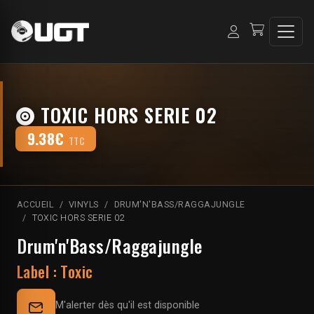
TOXIC HORS SERIE 02
9.38€
TTC
ACCUEIL
VINYLS
DRUM'N'BASS/RAGGAJUNGLE
TOXIC HORS SERIE 02
Drum'n'Bass/Raggajungle
Label :
Toxic
M'alerter dès qu'il est disponible