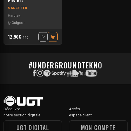
Busters
NARKOTEK
Hardtek
Guigoo
-
Mat Weasel busters
12.90€
TTC
#UNDERGROUNDTEKNO
Découvre
Accès
notre section digitale
espace client
UGT DIGITAL
MON COMPTE