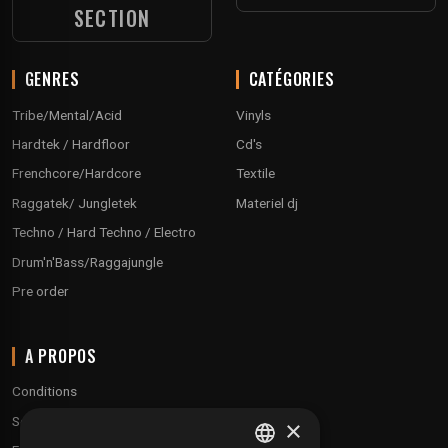
SECTION
GENRES
CATÉGORIES
Tribe/Mental/Acid
Vinyls
Hardtek / Hardfloor
Cd's
Frenchcore/Hardcore
Textile
Raggatek/ Jungletek
Materiel dj
Techno / Hard Techno / Electro
Drum'n'Bass/Raggajungle
Pre order
A PROPOS
Conditions
Service client
×