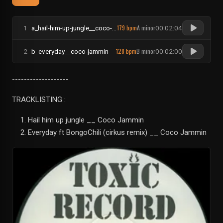
179 bpm
A minor
1
a_hail-him-up-jungle__coco-jammin
00:02:04
128 bpm
B minor
2
b_everyday__coco-jammin
00:02:00
-------------------
TRACKLISTING :
Hail him up jungle __ Coco Jammin
Everyday ft BongoChili (cirkus remix) __ Coco Jammin