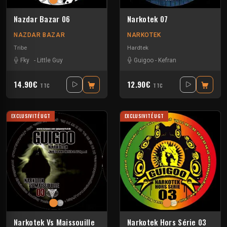
Nazdar Bazar 06
Narkotek 07
NAZDAR BAZAR
NARKOTEK
Tribe
Hardtek
Fky
-
Little Guy
Guigoo
-
Kefran
14.90€
12.90€
TTC
TTC
EXCLUSIVITÉ UGT
EXCLUSIVITÉ UGT
Narkotek Vs Maissouille
Narkotek Hors Série 03