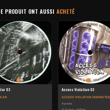
CE PRODUIT ONT AUSSI
ACHETÉ
lar 03
Access Violation 03
ULAR
ACCESS VIOLATION (NARKOTEK
Hardtek
Guigoo
-
Kefran