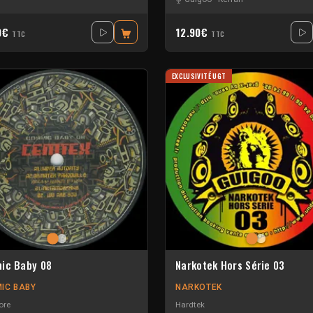
0€
12.90€
TTC
TTC
EXCLUSIVITÉ UGT
ic Baby 08
Narkotek Hors Série 03
IC BABY
NARKOTEK
ore
Hardtek