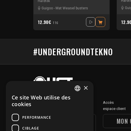
Hardt
Hardtek
Gui
Guigoo
-
Mat Weasel busters
12.90€
12.9
TTC
#UNDERGROUNDTEKNO
×
Ce site Web utilise des
FRENCH
Découvre
Accès
cookies
notre section digitale
espace client
ENGLISH
PERFORMANCE
UGT DIGITAL
MON 
SECTION
CIBLAGE