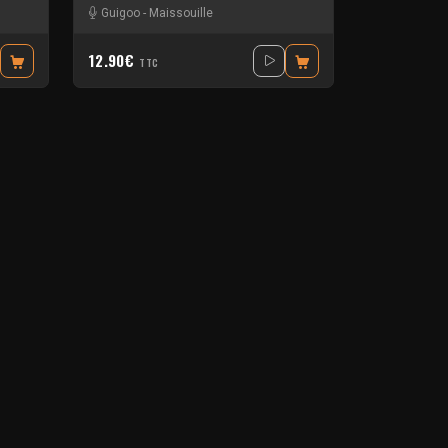
Guigoo
-
Maissouille
12.90€
TTC