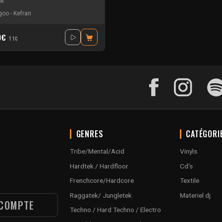
ek
goo
-
Kefran
0€
TTC
GENRES
CATÉGORI
Tribe/Mental/Acid
Vinyls
Hardtek / Hardfloor
Cd's
Frenchcore/Hardcore
Textile
Raggatek/ Jungletek
Materiel dj
COMPTE
Techno / Hard Techno / Electro