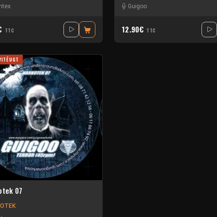
mtex
Guigoo
0€
12.90€
TTC
TTC
VITÉ UGT
otek 07
OTEK