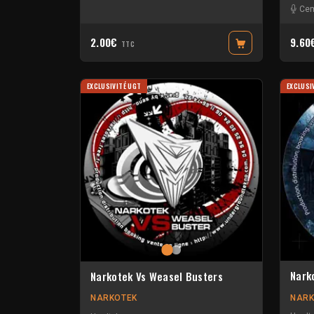
Ce
2.00€
9.6
TTC
EXCLUSIVITÉ UGT
EXCLUSI
Nark
Narkotek Vs Weasel Busters
NARK
NARKOTEK