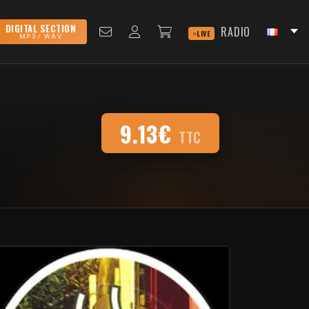
DIGITAL SECTION
RADIO
LIVE
MP3 / WAV
9.13€
TTC