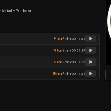
-
-
Metod
Youthman
174 bpm
A minor
00:01:31
178 bpm
G minor
00:01:29
173 bpm
D minor
00:01:29
136 bpm
A minor
00:01:31