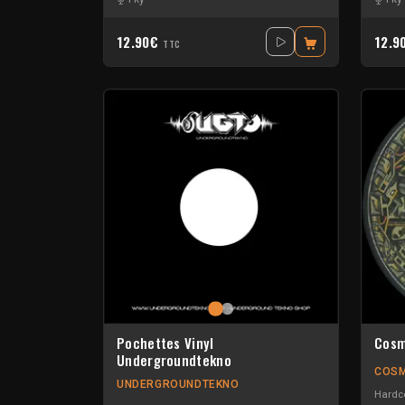
12.90€
12.9
TTC
Pochettes Vinyl
Cosm
Undergroundtekno
COSM
UNDERGROUNDTEKNO
Hardc