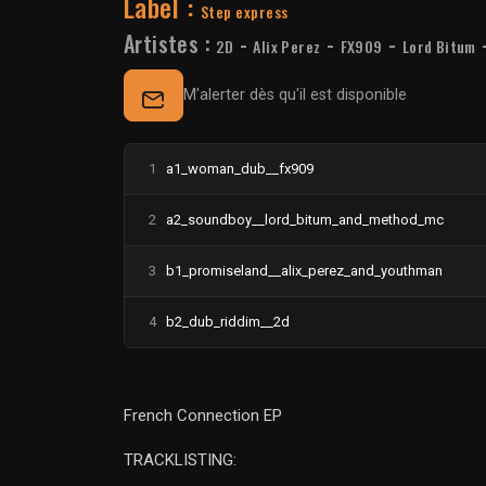
Label :
Step express
Artistes :
-
-
-
2D
Alix Perez
FX909
Lord Bitum
M'alerter dès qu'il est disponible
1
a1_woman_dub__fx909
2
a2_soundboy__lord_bitum_and_method_mc
3
b1_promiseland__alix_perez_and_youthman
4
b2_dub_riddim__2d
French Connection EP
TRACKLISTING: