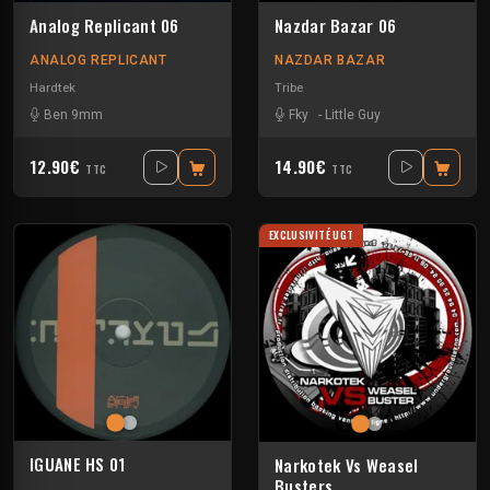
Analog Replicant 06
Nazdar Bazar 06
ANALOG REPLICANT
NAZDAR BAZAR
Hardtek
Tribe
Ben 9mm
Fky
-
Little Guy
12.90€
14.90€
TTC
TTC
EXCLUSIVITÉ UGT
IGUANE HS 01
Narkotek Vs Weasel
Busters