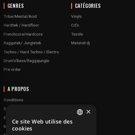
GENRES
CATÉGORIES
Tribe/Mental/Acid
Vinyls
Hardtek / Hardfloor
Cd's
Frenchcore/Hardcore
Textile
Raggatek/ Jungletek
Materiel dj
Techno / Hard Techno / Electro
Drum'n'Bass/Raggajungle
Pre order
A PROPOS
Conditions
Service client
×
Expédition & retours
Ce site Web utilise des
FRENCH
Modes de paiement
cookies
ENGLISH