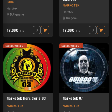
IOHS
NARKOTEK
Hardtek
Hardtek
DJ Iguane
Guigoo
-
Mat Weasel busters
12.90€
12.90€
TTC
TTC
EXCLUSIVITÉ UGT
EXCLUSIVITÉ UGT
Narkotek Hors Série 03
Narkotek 07
NARKOTEK
NARKOTEK