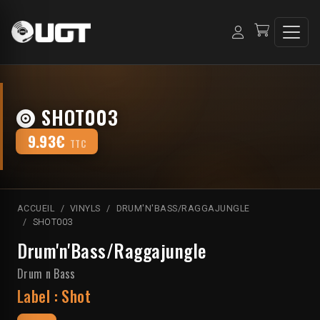
SHOT003
9.93€
TTC
ACCUEIL
VINYLS
DRUM'N'BASS/RAGGAJUNGLE
SHOT003
Drum'n'Bass/Raggajungle
Drum n Bass
Label :
Shot