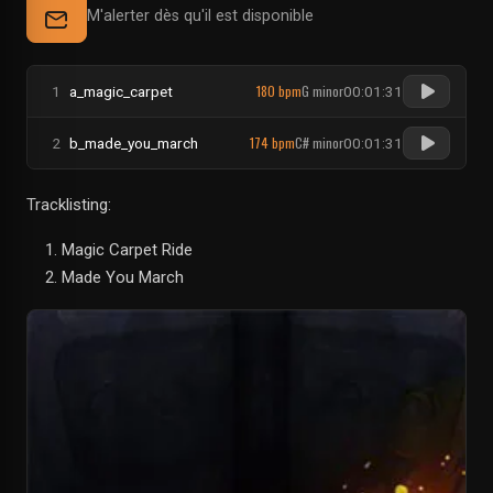
M'alerter dès qu'il est disponible
180 bpm
G minor
1
a_magic_carpet
00:01:31
174 bpm
C# minor
2
b_made_you_march
00:01:31
Tracklisting:
Magic Carpet Ride
Made You March