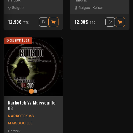
Hardtek
Hardtek
Guigoo
Guigoo
-
Kefran
12.90€
12.90€
TTC
TTC
EXCLUSIVITÉ UGT
Narkotek Vs Maissouille
03
NARKOTEK VS
MAISSOUILLE
Hardtek