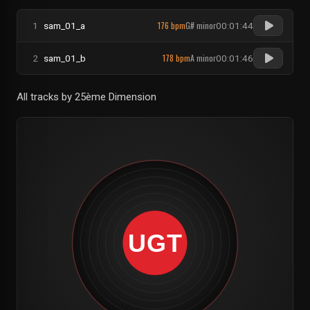
176 bpm
G# minor
1
sam_01_a
00:01:44
178 bpm
A minor
2
sam_01_b
00:01:46
All tracks by 25ème Dimension