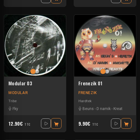
Modular 03
Frenezik 01
MODULAR
FRENEZIK
Tribe
Hardtek
Fky
Beuns
-
D namik
-
Kreat
12.90€
9.90€
TTC
TTC