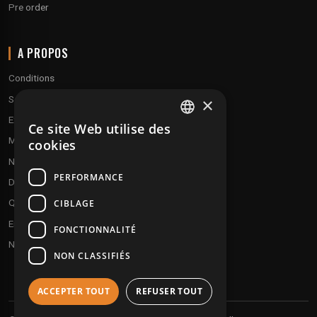
Pre order
A PROPOS
Conditions
Service client
×
Expédition & retours
Ce site Web utilise des
FRENCH
Modes de paiement
cookies
ENGLISH
Notre programme de fidélité
PERFORMANCE
Disques cadeaux
Qui sommes-nous ?
CIBLAGE
Envoyez vos démos
FONCTIONNALITÉ
Nous contacter
NON CLASSIFIÉS
ACCEPTER TOUT
REFUSER TOUT