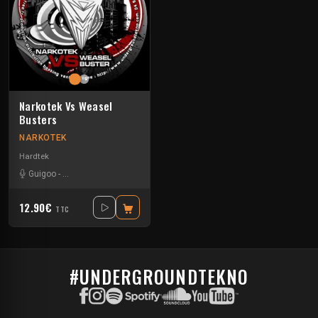
Narkotek Vs Weasel
Busters
NARKOTEK
Hardtek
Guigoo
-
Mat Weasel busters
12.90€
TTC
#UNDERGROUNDTEKNO