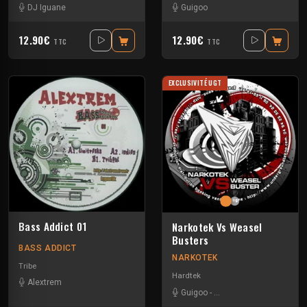
DJ Iguane
Guigoo
12.90€
12.90€
TTC
TTC
EXCLUSIVITÉ UGT
Bass Addict 01
Narkotek Vs Weasel
Busters
BASS ADDICT
NARKOTEK
Tribe
Hardtek
Alextrem
Guigoo
-
Mat Weasel busters