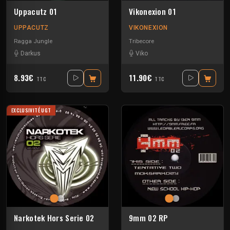
Uppacutz 01
Vikonexion 01
UPPACUTZ
VIKONEXION
Ragga Jungle
Tribecore
Darkus
Viko
8.93€
11.90€
TTC
TTC
EXCLUSIVITÉ UGT
Narkotek Hors Serie 02
9mm 02 RP