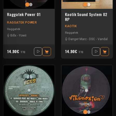
Raggatek Power 01
Kaotik Sound System 02
RP
RAGGATEK POWER
KAOTIK
Raggatek
Raggatek
Billx
-
Yowii
Danger Marc
-
DSC
-
Vandal
14.90€
14.90€
TTC
TTC