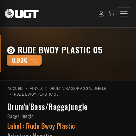
RUDE BWOY PLASTIC 05
8.93€
TTC
ACCUEIL
VINYLS
DRUM'N'BASS/RAGGAJUNGLE
RUDE BWOY PLASTIC 05
Drum'n'Bass/Raggajungle
Ragga Jungle
Label :
Rude Bwoy Plastic
Artistes :
Heretic