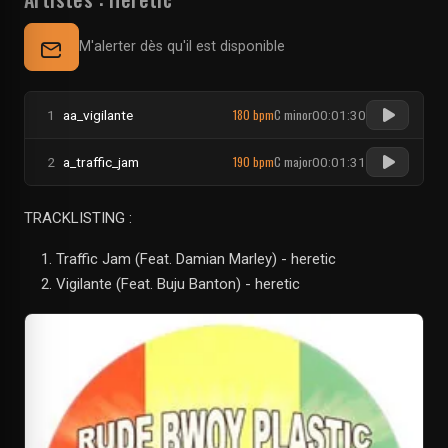
M'alerter dès qu'il est disponible
180 bpm
C minor
1
aa_vigilante
00:01:30
190 bpm
C major
2
a_traffic_jam
00:01:31
TRACKLISTING :
Traffic Jam (Feat. Damian Marley) - heretic
Vigilante (Feat. Buju Banton) - heretic