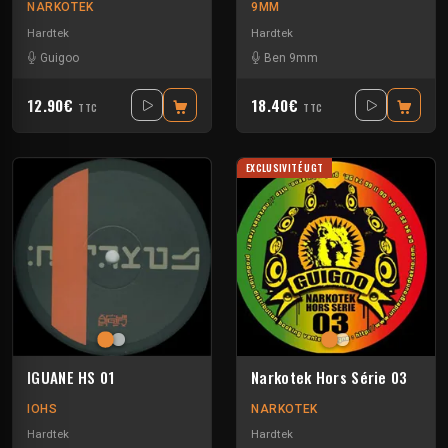
NARKOTEK
9MM
Hardtek
Hardtek
Guigoo
Ben 9mm
12.90€
18.40€
TTC
TTC
EXCLUSIVITÉ UGT
IGUANE HS 01
Narkotek Hors Série 03
IOHS
NARKOTEK
Hardtek
Hardtek