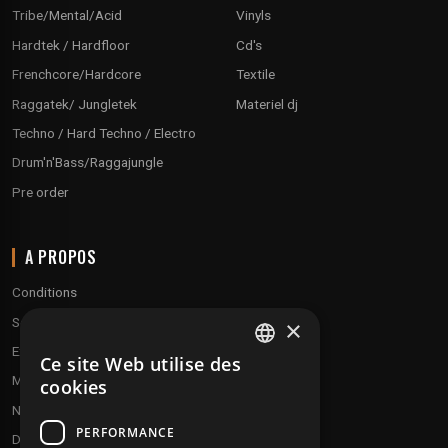
Tribe/Mental/Acid
Vinyls
Hardtek / Hardfloor
Cd's
Frenchcore/Hardcore
Textile
Raggatek/ Jungletek
Materiel dj
Techno / Hard Techno / Electro
Drum'n'Bass/Raggajungle
Pre order
A PROPOS
Conditions
Service client
×
Expédition & retours
Ce site Web utilise des
FRENCH
Modes de paiement
cookies
ENGLISH
Notre programme de fidélité
PERFORMANCE
Disques cadeaux