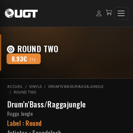
ROUND TWO
8.93€
TTC
ACCUEIL
VINYLS
DRUM'N'BASS/RAGGAJUNGLE
ROUND TWO
Drum'n'Bass/Raggajungle
Ragga Jungle
Label :
Round
Artistes :
Soundclash