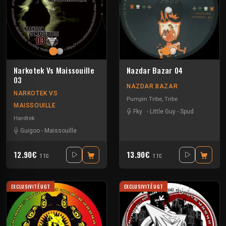
Narkotek Vs Maissouille
Nazdar Bazar 04
03
NAZDAR BAZAR
NARKOTEK VS
Pumpin Tribe
,
Tribe
MAISSOUILLE
Fky
-
Little Guy
-
Spud
Hardtek
Guigoo
-
Maissouille
12.90€
13.90€
TTC
TTC
EXCLUSIVITÉ UGT
EXCLUSIVITÉ UGT