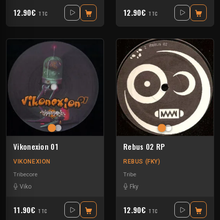
12.90€
12.90€
TTC
TTC
Vikonexion 01
Rebus 02 RP
VIKONEXION
REBUS (FKY)
Tribecore
Tribe
Viko
Fky
11.90€
12.90€
TTC
TTC