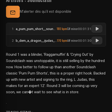
M'alerter dès qu'il est disponible
180 bpm
G# minor
1
a_pum_pum_short__soundclash
00:01:31
170 bpm
A# minor
2
b_dem_a_dragon__ijudas_vs_tenor_diamond
00:01:30
Round 1 was a blinder, 'Raggamuffin' & 'Crying Out' by
Soundclash was unstoppable, it is still selling by the hundred
now. How better to follow up than another Soundclash
classic 'Pum Pum Shorts', this is a proper right hook. Backed
up with new artist and signing to the ring, L Judas, this
makes for an expert 12'. Round 3 will be coming up very
soon, we can�t wait to see what is in store.
.