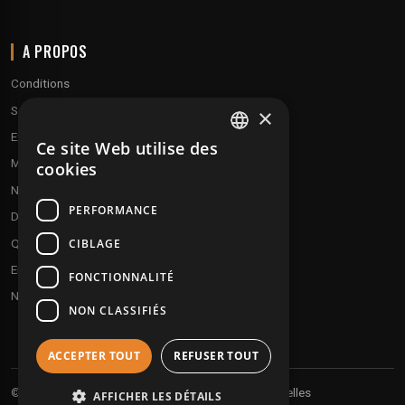
A PROPOS
Conditions
Service client
×
Expédition & retours
Ce site Web utilise des
FRENCH
Modes de paiement
cookies
ENGLISH
Notre programme de fidélité
PERFORMANCE
Disques cadeaux
CIBLAGE
Qui sommes-nous ?
Envoyez vos démos
FONCTIONNALITÉ
Nous contacter
NON CLASSIFIÉS
ACCEPTER TOUT
REFUSER TOUT
Vos informations personnelles
© 2026 Undergroundtekno
AFFICHER LES DÉTAILS