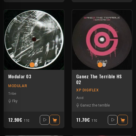
Modular 03
Ganez The Terrible HS
02
MODULAR
XP DIGIFLEX
Tribe
Acid
Fky
Ganez the terrible
12.90€
11.70€
TTC
TTC