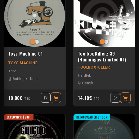
Toys Machine 01
Toolbox Killerz 39
(Humungus Limited 01)
TOYS MACHINE
TOOLBOX KILLER
Tribe
Hardtek
Antilogik
-
Keja
Osmik
10.00€
14.10€
TTC
TTC
EXCLUSIVITÉ UGT
DE NOUVEAU EN STOCK