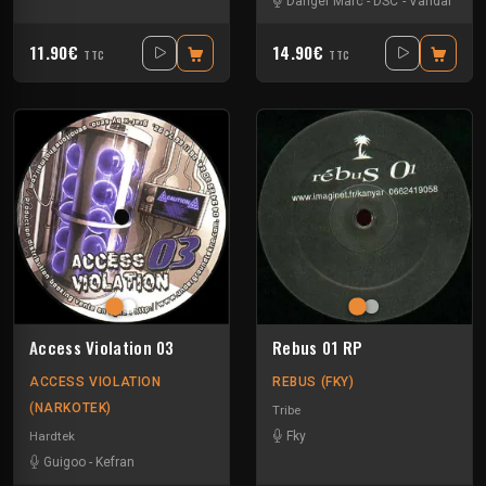
Danger Marc
-
DSC
-
Vandal
11.90€
14.90€
TTC
TTC
Access Violation 03
Rebus 01 RP
ACCESS VIOLATION
REBUS (FKY)
(NARKOTEK)
Tribe
Hardtek
Fky
Guigoo
-
Kefran