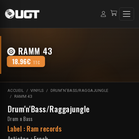
RAMM 43
18.96€
TTC
ACCUEIL
VINYLS
DRUM'N'BASS/RAGGAJUNGLE
RAMM 43
Drum'n'Bass/Raggajungle
Drum n Bass
Label :
Ram records
Artistes :
Fresh