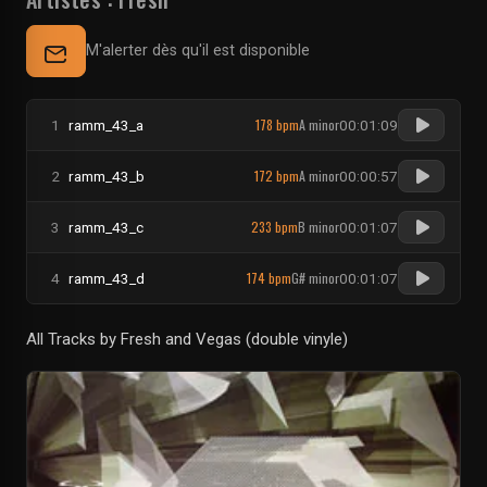
M'alerter dès qu'il est disponible
178 bpm
A minor
1
ramm_43_a
00:01:09
172 bpm
A minor
2
ramm_43_b
00:00:57
233 bpm
B minor
3
ramm_43_c
00:01:07
174 bpm
G# minor
4
ramm_43_d
00:01:07
All Tracks by Fresh and Vegas (double vinyle)