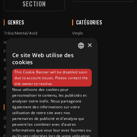
SECTION
GENRES
CATÉGORIES
Tribe/Mental/Acid
Vinyls
Hardtek / Hardfloor
Cd's
×
Frenchcore/Hardcore
Textile
Ce site Web utilise des
FRENCH
Raggatek/ Jungletek
Materiel dj
cookies
ENGLISH
Techno / Hard Techno / Electro
This Cookie Banner will be disabled soon
due to account issues. Please contact the
Drum'n'Bass/Raggajungle
site owner to resolve.
Pre order
Nous utilisons des cookies pour
personnaliser le contenu, les publicités et
analyser notre trafic. Nous partageons
A PROPOS
également des informations sur votre
utilisation de notre site avec nos
Conditions
partenaires de publicité et d'analyse qui
peuvent les combiner avec d'autres
Service client
informations que vous leur avez fournies ou
Expédition & retours
qu'ils ont collectées lors de votre utilisation