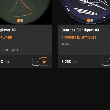
iplayer 03
Courbes Elliptiques 03
IPLAYER
COURBES ELLIPTIQUES
Tekno
-
Les Dupont
0€
9.20€
TTC
TTC