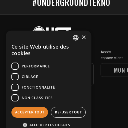
#UNDERGROUNDTEKNO
×
Ce site Web utilise des
FRENCH
Découvre
Accès
cookies
notre section digitale
espace client
ENGLISH
PERFORMANCE
UGT DIGITAL
MON 
CIBLAGE
SECTION
FONCTIONNALITÉ
NON CLASSIFIÉS
ACCEPTER TOUT
REFUSER TOUT
AFFICHER LES DÉTAILS