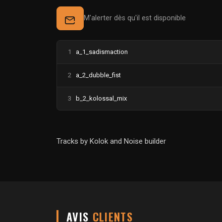
M'alerter dès qu'il est disponible
1
a_1_sadismaction
2
a_2_dubble_fist
3
b_2_kolossal_mix
Tracks by Kolok and Noise builder
AVIS
CLIENTS