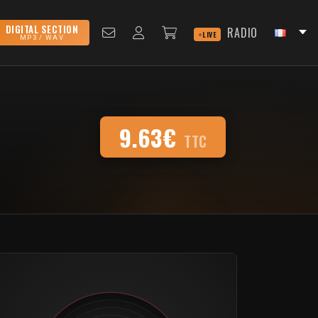
DIGITAL SECTION
RADIO
LIVE
MP3 / WAV
9.63€
TTC