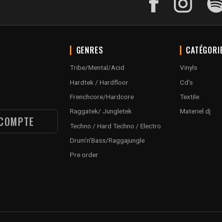
GENRES
CATÉGORI
Tribe/Mental/Acid
Vinyls
Hardtek / Hardfloor
Cd's
Frenchcore/Hardcore
Textile
Raggatek/ Jungletek
Materiel dj
COMPTE
Techno / Hard Techno / Electro
Drum'n'Bass/Raggajungle
Pre order