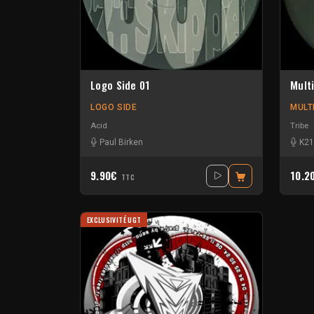
Logo Side 01
Mult
LOGO SIDE
MULT
Acid
Tribe
Paul Birken
K21
9.90€
10.2
TTC
EXCLUSIVITÉ UGT