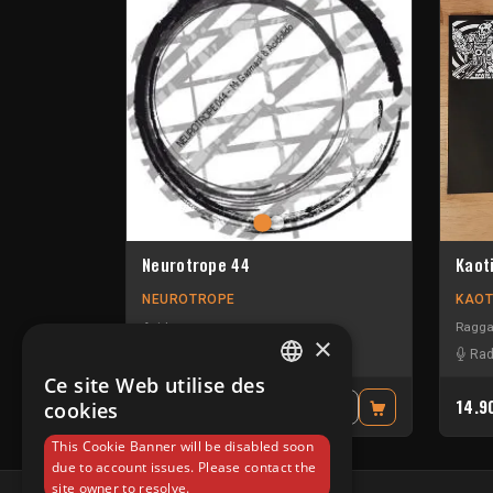
Neurotrope 44
Kaot
NEUROTROPE
KAOT
Acid
Ragga
×
Acidolido
-
Mr Gasmask
Ra
Ce site Web utilise des
FRENCH
17.00€
14.
cookies
TTC
ENGLISH
This Cookie Banner will be disabled soon
due to account issues. Please contact the
site owner to resolve.