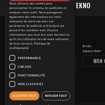
#UNDERGROUNDTEKNO
Nous utilisons des cookies pour
personnaliser le contenu, les publicités et
analyser notre trafic. Nous partageons
également des informations sur votre
utilisation de notre site avec nos
partenaires de publicité et d'analyse qui
peuvent les combiner avec d'autres
informations que vous leur avez fournies ou
qu'ils ont collectées lors de votre utilisation
de leurs services.
Politique de
Découvre
Accès
confidentialité
notre section digitale
espace client
PERFORMANCE
UGT DIGITAL
MON 
SECTION
CIBLAGE
FONCTIONNALITÉ
NON CLASSIFIÉS
ACCEPTER TOUT
REFUSER TOUT