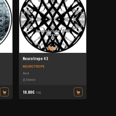
Neurotrope 43
NEUROTROPE
Acid
Dexco
10.80€
TTC