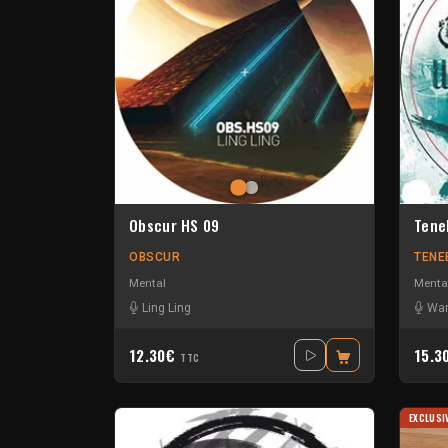
Obscur HS 09
Tene
OBSCUR
TENE
Mental
Menta
Ling Ling
Wa
12.30€
15.3
TTC
EXCLUSI