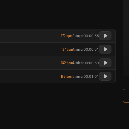
177 bpm
C major
00:00:55
197 bpm
A minor
00:00:51
182 bpm
A minor
00:00:59
192 bpm
C minor
00:01:01