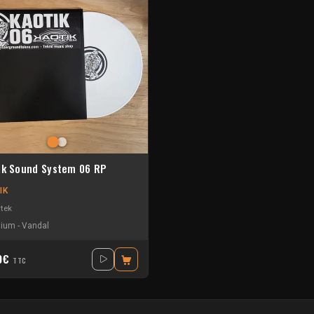
ik Sound System 06 RP
IK
tek
dium
-
Vandal
90€
TTC