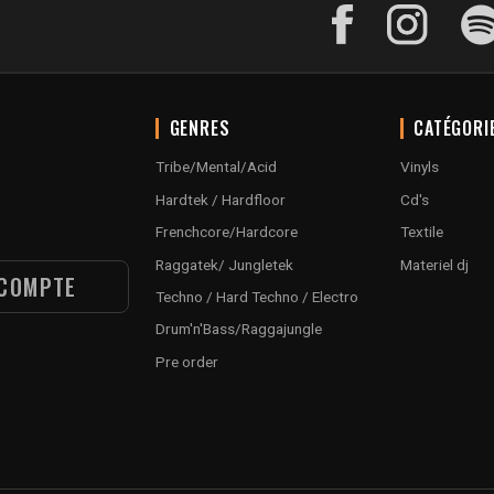
GENRES
CATÉGORI
Tribe/Mental/Acid
Vinyls
Hardtek / Hardfloor
Cd's
Frenchcore/Hardcore
Textile
Raggatek/ Jungletek
Materiel dj
COMPTE
Techno / Hard Techno / Electro
Drum'n'Bass/Raggajungle
Pre order