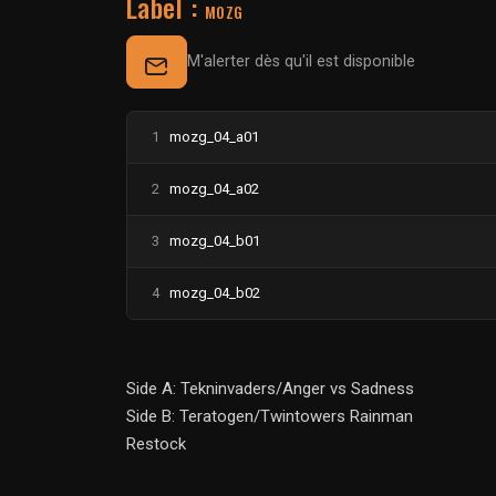
Label :
MOZG
M'alerter dès qu'il est disponible
1
mozg_04_a01
2
mozg_04_a02
3
mozg_04_b01
4
mozg_04_b02
Side A: Tekninvaders/Anger vs Sadness
Side B: Teratogen/Twintowers Rainman
Restock