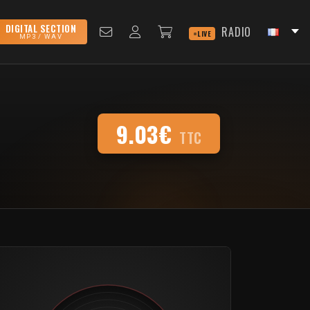
DIGITAL SECTION
RADIO
LIVE
MP3 / WAV
9.03€
TTC