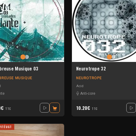
breuse Musique 03
Neurotrope 32
BREUSE MUSIQUE
NEUROTROPE
l
Acid
nte
Anti-core
0€
10.20€
TTC
TTC
VITÉ UGT