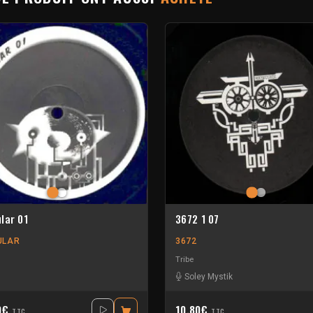
lar 01
3672 1 07
ULAR
3672
Tribe
Soley Mystik
0€
10.80€
TTC
TTC