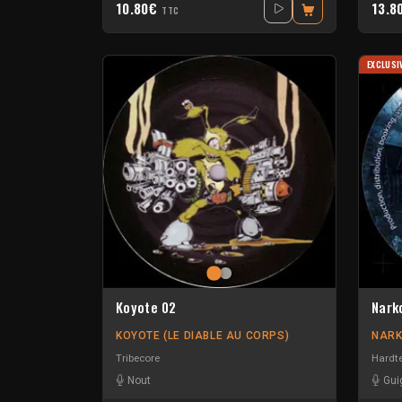
10.80€
13.8
TTC
EXCLUSI
Koyote 02
Nark
KOYOTE (LE DIABLE AU CORPS)
NARK
Tribecore
Hardt
Nout
Gui