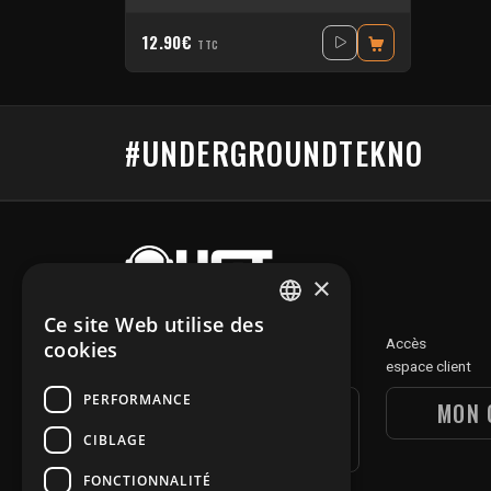
12.90€
TTC
#UNDERGROUNDTEKNO
×
Ce site Web utilise des
FRENCH
Découvre
Accès
cookies
notre section digitale
espace client
ENGLISH
PERFORMANCE
UGT DIGITAL
MON 
SECTION
CIBLAGE
FONCTIONNALITÉ