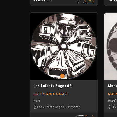
Les Enfants Sages 06
Mack
LES ENFANTS SAGES
MACK
Acid
Hardfl
Les enfants sages
-
Octodred
Fky