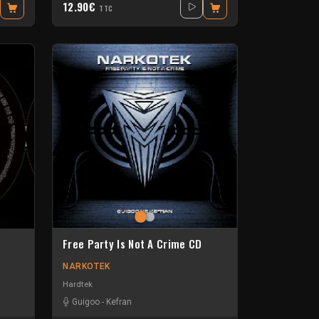
12.90€
TTC
Free Party Is Not A Crime CD
NARKOTEK
Hardtek
Guigoo
-
Kefran