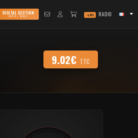
DIGITAL SECTION
RADIO
LIVE
MP3 / WAV
9.02€
TTC