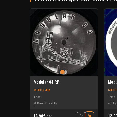
Modular 04 RP
Modu
MODULAR
MOD
Tribe
Tribe
Banditos
-
Fky
Fky
13.90€
12.9
TTC