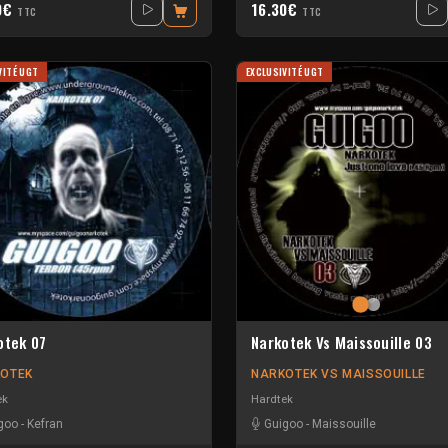
0€
16.30€
TTC
TTC
VITÉ UGT
EXCLUSIVITÉ UGT
otek 07
Narkotek Vs Maissouille 03
OTEK
NARKOTEK VS MAISSOUILLE
ek
Hardtek
goo
-
Kefran
Guigoo
-
Maissouille