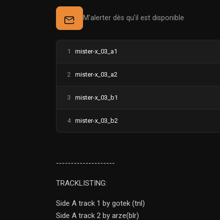
M'alerter dès qu'il est disponible
1
mister-x_03_a1
2
mister-x_03_a2
3
mister-x_03_b1
4
mister-x_03_b2
--------------------
TRACKLISTING:
Side A track 1 by gotek (tnl)
Side A track 2 by arze(blr)