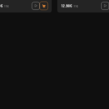
0€
12.90€
TTC
TTC