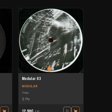
Modular 03
MODULAR
Tribe
Fky
12.90€
TTC