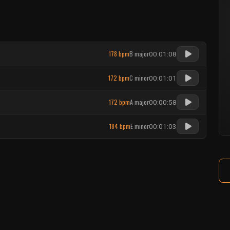
178 bpm
B major
00:01:08
172 bpm
C minor
00:01:01
172 bpm
A major
00:00:58
184 bpm
E minor
00:01:03