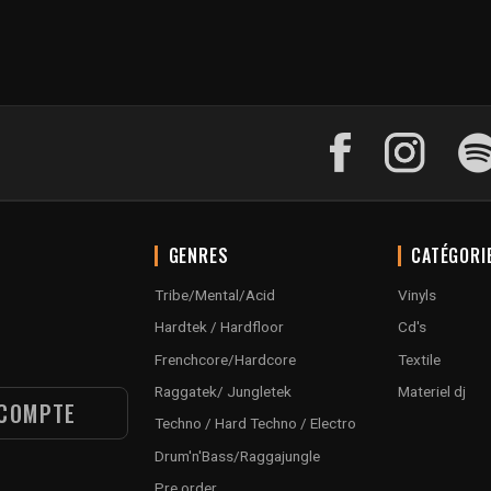
GENRES
CATÉGORI
Tribe/Mental/Acid
Vinyls
Hardtek / Hardfloor
Cd's
Frenchcore/Hardcore
Textile
Raggatek/ Jungletek
Materiel dj
COMPTE
Techno / Hard Techno / Electro
Drum'n'Bass/Raggajungle
Pre order