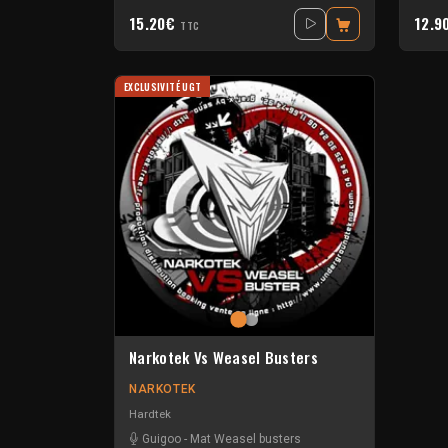
15.20€
12.9
TTC
EXCLUSIVITÉ UGT
Narkotek Vs Weasel Busters
NARKOTEK
Hardtek
Guigoo
-
Mat Weasel busters