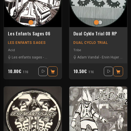
Les Enfants Sages 06
Dual Cyklo Trial 08 RP
LES ENFANTS SAGES
DUAL CYCLO TRIAL
Acid
Tribe
Les enfants sages
-
Octodred
Adam Vandal
-
Ervin Hujer
-
Les e
10.80€
10.50€
TTC
TTC