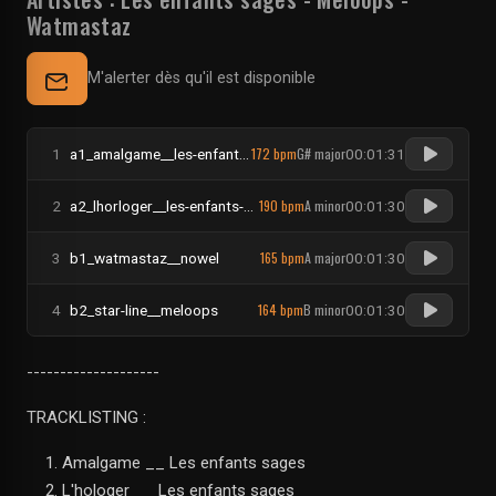
Watmastaz
M'alerter dès qu'il est disponible
172 bpm
G# major
1
a1_amalgame__les-enfants-sages
00:01:31
190 bpm
A minor
2
a2_lhorloger__les-enfants-sages
00:01:30
165 bpm
A major
3
b1_watmastaz__nowel
00:01:30
164 bpm
B minor
4
b2_star-line__meloops
00:01:30
--------------------
TRACKLISTING :
Amalgame __ Les enfants sages
L'hologer __ Les enfants sages