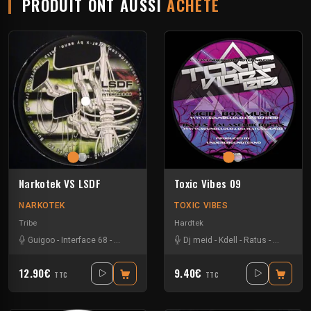
PRODUIT ONT AUSSI
ACHETÉ
Narkotek VS LSDF
Toxic Vibes 09
NARKOTEK
TOXIC VIBES
Tribe
Hardtek
Guigoo
-
Interface 68
-
Kefran
Dj meid
-
Kdell
-
Ratus
-
Wems
12.90€
9.40€
TTC
TTC