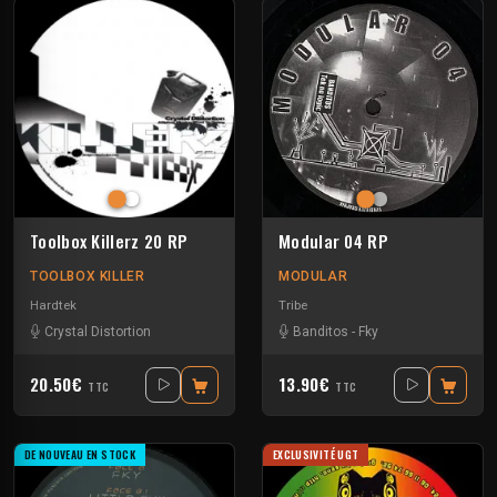
Toolbox Killerz 20 RP
Modular 04 RP
TOOLBOX KILLER
MODULAR
Hardtek
Tribe
Crystal Distortion
Banditos
-
Fky
20.50€
13.90€
TTC
TTC
DE NOUVEAU EN STOCK
EXCLUSIVITÉ UGT