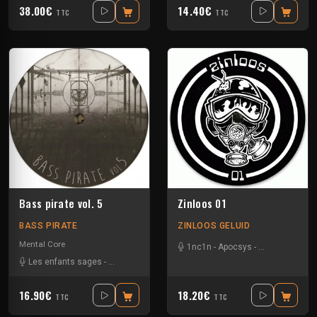
38.00€
14.40€
TTC
TTC
Bass pirate vol. 5
Zinloos 01
BASS PIRATE
ZINLOOS GELUID
Mental Core
1nc1n
-
Apocsys
-
Les enfants s
Les enfants sages
-
Protokseed
-
Teksa
16.90€
18.20€
TTC
TTC