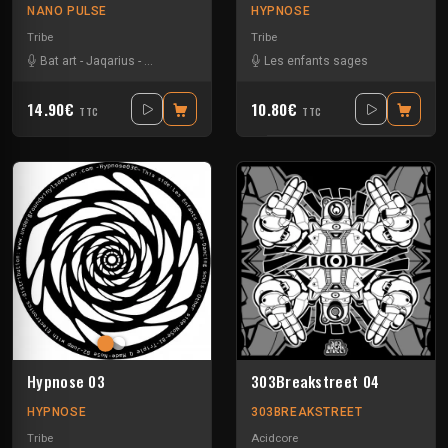
NANO PULSE
HYPNOSE
Tribe
Tribe
Bat art
-
Jaqarius
-
Les enfants sages
-
Sam C
Les enfants sages
-
Trippy D
14.90€
10.80€
TTC
TTC
Hypnose 03
303Breakstreet 04
HYPNOSE
303BREAKSTREET
Tribe
Acidcore