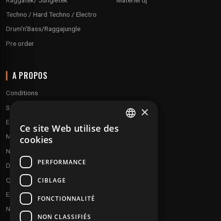
Techno / Hard Techno / Electro
Drum'n'Bass/Raggajungle
Pre order
A PROPOS
Conditions
Service client
×
Expédition & retours
Ce site Web utilise des
FRENCH
Modes de paiement
cookies
ENGLISH
Notre programme de fidélité
PERFORMANCE
Disques cadeaux
CIBLAGE
Qui sommes-nous ?
Envoyez vos démos
FONCTIONNALITÉ
Nous contacter
NON CLASSIFIÉS