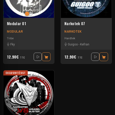
Modular 01
Narkotek 07
MODULAR
NARKOTEK
Tribe
Hardtek
Fky
Guigoo
-
Kefran
12.90€
12.90€
TTC
TTC
EXCLUSIVITÉ UGT