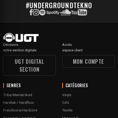
#UNDERGROUNDTEKNO
Découvre
Accès
notre section digitale
espace client
UGT DIGITAL
MON COMPTE
SECTION
GENRES
CATÉGORIES
Tribe/Mental/Acid
Vinyls
Hardtek / Hardfloor
Cd's
Frenchcore/Hardcore
Textile
Raggatek/ Jungletek
Materiel dj