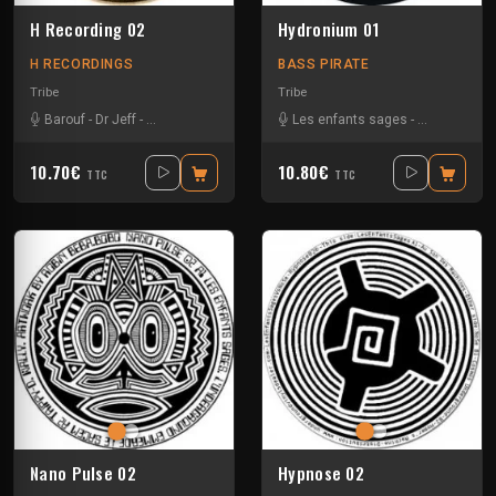
H Recording 02
Hydronium 01
H RECORDINGS
BASS PIRATE
Tribe
Tribe
Barouf
-
Dr Jeff
-
Les enfants sages
Les enfants sages
-
Protokseed
10.70€
10.80€
TTC
TTC
Nano Pulse 02
Hypnose 02