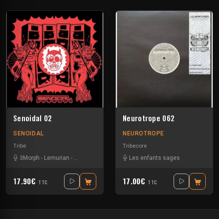
Senoidal 02
Neurotrope 062
SENOIDAL
NEUROTROPE
Tribe
Tribecore
3Morph
-
Lemurian
-
Les enfants sages
-
Vikkei
Les enfants sages
17.90€
17.00€
TTC
TTC