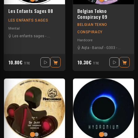
Les Enfants Sages 08
Belgian Tekno
Conspiracy 09
LES ENFANTS SAGES
BELGIAN TEKNO
Mental
CONSPIRACY
Les enfants sages
-
Logic LFO
Hardcore
Aqta
-
Barouf
-
G303
-
Les enfant
10.80€
10.30€
TTC
TTC