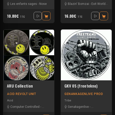
Les enfants sages
-
Nose
Blazin' Bomzai
-
Exit World
-
Les 
10.80€
16.00€
TTC
TTC
ARU Collection
GKV 05 (freetekno)
ACID REVOLT UNIT
GENANKAGENLIVE PROD
Acid
Tribe
Computer Controlled
-
Dj cyclone
-
Dj Frantik
Genakagenlive
-
Fky
-
Floxytek
-
Les enfants sag
-
Goons
-
Les 