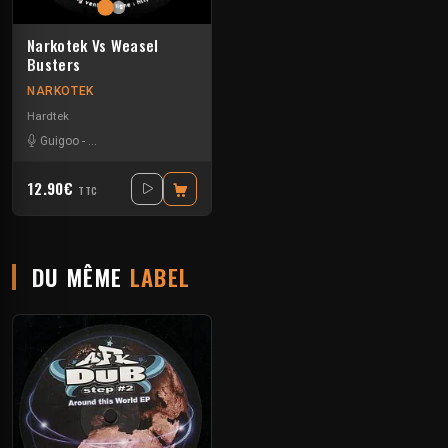
Narkotek Vs Weasel
Busters
NARKOTEK
Hardtek
Guigoo
-
Mat Weasel busters
12.90€
TTC
DU MÊME
LABEL