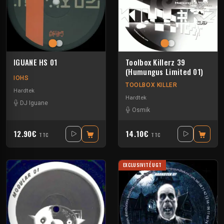
IGUANE HS 01
Toolbox Killerz 39
(Humungus Limited 01)
IOHS
TOOLBOX KILLER
Hardtek
Hardtek
DJ Iguane
Osmik
12.90€
14.10€
TTC
TTC
EXCLUSIVITÉ UGT