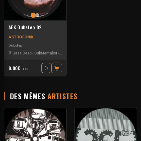
AFK Dubstep 02
ASTROFONIK
Dubstep
Bass Deep
-
DubMentalist
-
Misshin
-
Silent Frequencies
9.90€
TTC
DES MÊMES
ARTISTES