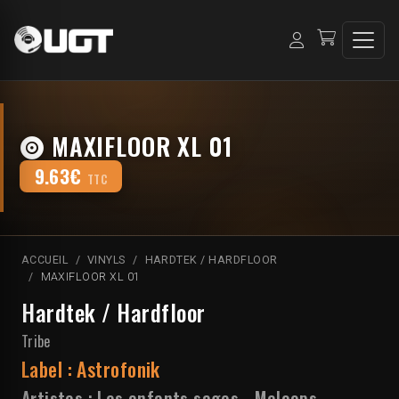
MAXIFLOOR XL 01
9.63€
TTC
ACCUEIL
VINYLS
HARDTEK / HARDFLOOR
MAXIFLOOR XL 01
Hardtek / Hardfloor
Tribe
Label :
Astrofonik
Artistes :
Les enfants sages
-
Meloops
-