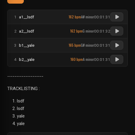
162 bpm
A# minor
1
a1__lsdf
00:01:31
162 bpm
G minor
2
a2__lsdf
00:01:32
165 bpm
G# minor
3
b1__yale
00:01:31
160 bpm
A minor
4
b2__yale
00:01:31
--------------------
TRACKLISTING :
lsdf
lsdf
yale
yale