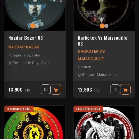
Nazdar Bazar 03
Narkotek Vs Maissouille
03
NAZDAR BAZAR
NARKOTEK VS
Pumpin Tribe
,
Tribe
MAISSOUILLE
Fky
-
Little Guy
-
Spud
Hardtek
Guigoo
-
Maissouille
13.90€
12.90€
TTC
TTC
EXCLUSIVITÉ UGT
EXCLUSIVITÉ UGT