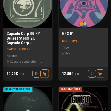
Capsule Corp 06 RP -
RPS 01
Desert Storm Vs.
RPS (FKY)
Capsule Corp -
Tribe
CAPSULE CORE
Fky
Hardtek
Capsule corporation
-
Desert storm
10.20€
12.90€
TTC
TTC
DE NOUVEAU EN STOCK
EXCLUSIVITÉ UGT