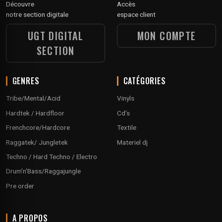
Découvre
Accès
notre section digitale
espace client
UGT DIGITAL
MON COMPTE
SECTION
GENRES
CATÉGORIES
Tribe/Mental/Acid
Vinyls
Hardtek / Hardfloor
Cd's
Frenchcore/Hardcore
Textile
Raggatek/ Jungletek
Materiel dj
Techno / Hard Techno / Electro
Drum'n'Bass/Raggajungle
Pre order
A PROPOS