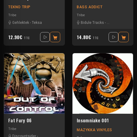
TEKNO TRIP
BASS ADDICT
Tribe
Tribe
Gehlektek
-
Teksa
Bidule Tracks
-
Disturbed Traxx
-
12.90€
14.80€
TTC
TTC
Fat Fury 06
Insomniake 001
Tribe
MAZYKKA VINYLES
Discountsider
-
Insane Teknology
-
Mydriazie
-
Nesh Mayday
-
Stiwie
-
Tek