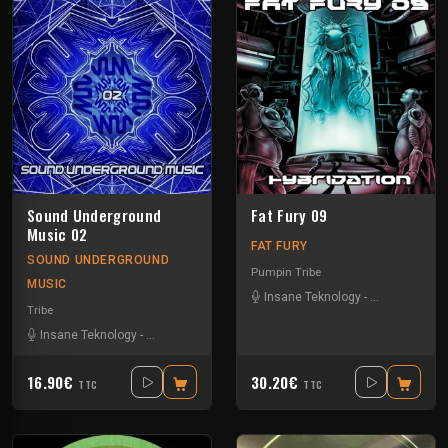
Sound Underground
Fat Fury 09
Music 02
FAT FURY
SOUND UNDERGROUND
Pumpin Tribe
MUSIC
Insane Teknology
-
Nesh Mayday
Tribe
Insane Teknology
-
Nesh Mayday
-
Orteka
-
Protokick
16.90€
30.20€
TTC
TTC