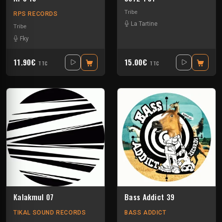
Tribe
RPS RECORDS
La Tartine
Tribe
Fky
11.90€
15.00€
TTC
TTC
Kalakmul 07
Bass Addict 39
TIKAL SOUND RECORDS
BASS ADDICT