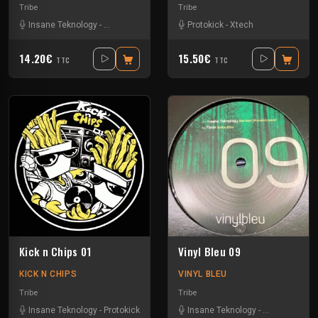
Tribe
Tribe
Insane Teknology
-
Protokick
-
Xtech
Protokick
-
Xtech
14.20€
15.50€
TTC
TTC
Kick n Chips 01
Vinyl Bleu 09
KICK N CHIPS
VINYL BLEU
Tribe
Tribe
Insane Teknology
-
Protokick
Insane Teknology
-
Numéro Bleu