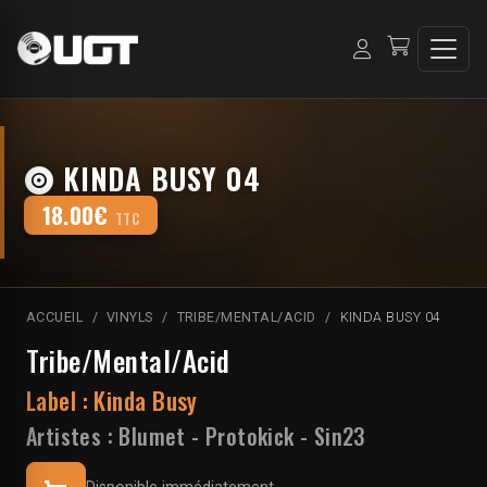
KINDA BUSY 04
18.00€
TTC
ACCUEIL
VINYLS
TRIBE/MENTAL/ACID
KINDA BUSY 04
Tribe/Mental/Acid
Label :
Kinda Busy
Artistes :
Blumet
-
Protokick
-
Sin23