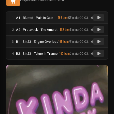
Disponible immédiatement
166 bpm
G# major
1
A1 - Blumet - Pain Is Gain
00:03:16
162 bpm
E minor
2
A2 - Protokick - The Amulet
00:03:16
165 bpm
F# major
3
B1 - Sin23 - Engine Overload
00:03:16
163 bpm
C major
4
B2 - Sin23 - Tekno in Trance
00:03:16