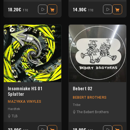
18.20€
14.90€
TTC
TTC
Insomniake HS 01
Bebert 02
Splatter
BEBERT BROTHERS
MAZYKKA VINYLES
Tribe
Hardtek
The Bebert Brothers
TLB
22.00€
18.90€