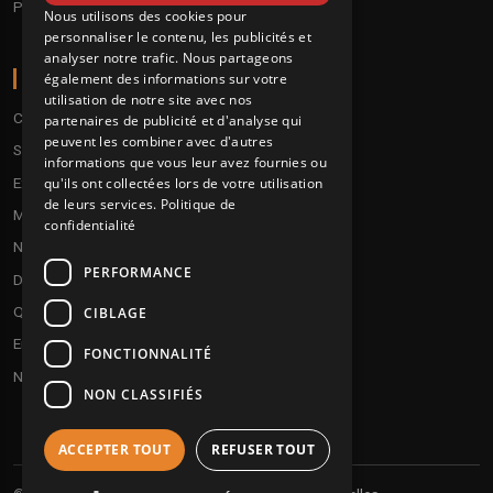
Pre order
Nous utilisons des cookies pour
personnaliser le contenu, les publicités et
analyser notre trafic. Nous partageons
A PROPOS
également des informations sur votre
utilisation de notre site avec nos
Conditions
partenaires de publicité et d'analyse qui
peuvent les combiner avec d'autres
Service client
informations que vous leur avez fournies ou
Expédition & retours
qu'ils ont collectées lors de votre utilisation
de leurs services.
Politique de
Modes de paiement
confidentialité
Notre programme de fidélité
PERFORMANCE
Disques cadeaux
Qui sommes-nous ?
CIBLAGE
Envoyez vos démos
FONCTIONNALITÉ
Nous contacter
NON CLASSIFIÉS
ACCEPTER TOUT
REFUSER TOUT