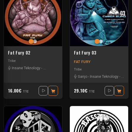
Fat Fury 02
Fat Fury 03
Tribe
FAT FURY
Insane Teknology
-
Park In Sound
Tribe
Ganjo
-
Insane Teknology
-
Khend
16.00€
29.10€
TTC
TTC