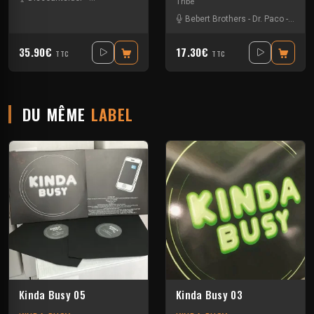
Tribe
Bebert Brothers
-
Dr. Paco
-
Gui-t
35.90€
17.30€
TTC
TTC
DU MÊME
LABEL
Kinda Busy 05
Kinda Busy 03