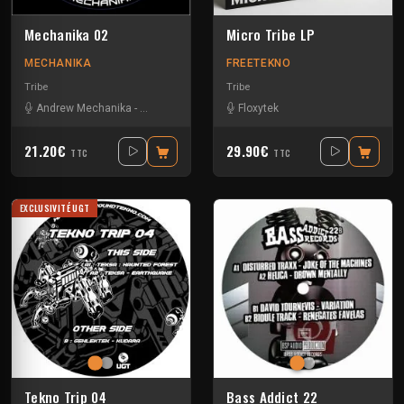
Mechanika 02
Micro Tribe LP
MECHANIKA
FREETEKNO
Tribe
Tribe
Andrew Mechanika
-
Insane Teknology
-
Nesh
Floxytek
-
Six Ou Sept
21.20€
29.90€
TTC
TTC
EXCLUSIVITÉ UGT
Tekno Trip 04
Bass Addict 22