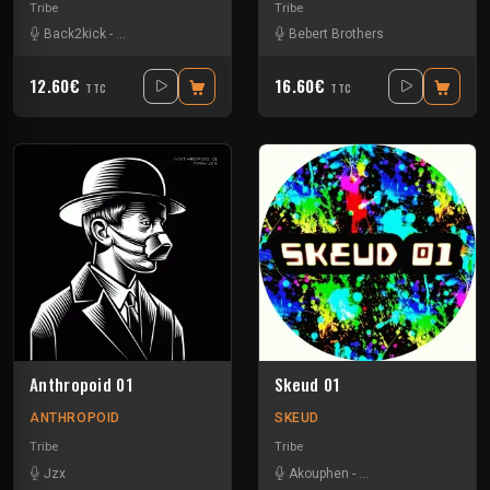
Tribe
Tribe
Back2kick
-
Bebert Brothers
-
Ben 9mm
-
Bebert Brothers
Melly
-
Naak
12.60€
16.60€
TTC
TTC
Anthropoid 01
Skeud 01
ANTHROPOID
SKEUD
Tribe
Tribe
Jzx
Akouphen
-
Bebert Brothers
-
Ber