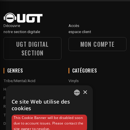
Découvre
Accès
notre section digitale
espace client
UGT DIGITAL
MON COMPTE
SECTION
GENRES
CATÉGORIES
Tribe/Mental/Acid
Vinyls
Hardtek / Hardfloor
Cd's
×
Frenchcore/Hardcore
Textile
Ce site Web utilise des
FRENCH
Raggatek/ Jungletek
Materiel dj
cookies
ENGLISH
Techno / Hard Techno / Electro
This Cookie Banner will be disabled soon
due to account issues. Please contact the
Drum'n'Bass/Raggajungle
site owner to resolve.