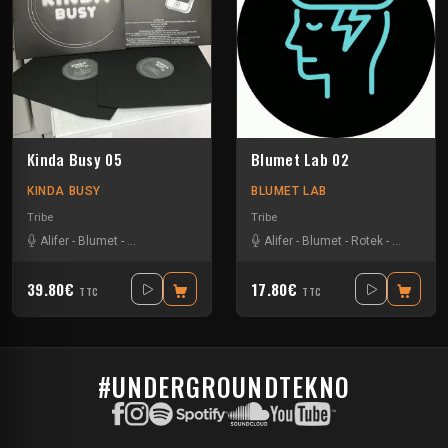
Kinda Busy 05
Blumet Lab 02
KINDA BUSY
BLUMET LAB
Tribe
Tribe
Alifer
-
Blumet
-
Bollini Verdi
-
Kaloo
-
Uncio Smash Project
Alifer
-
Blumet
-
Rotek
-
Xtech
-
SPKTRM
-
39.80€
17.80€
TTC
TTC
#UNDERGROUNDTEKNO