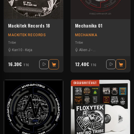
Mackitek Records 18
Mechanika 01
MACKITEK RECORDS
MECHANIKA
Tribe
Tribe
Kan10
-
Keja
Alien J
-
Andrew Mechanika
-
Hes
16.30€
12.40€
TTC
TTC
EXCLUSIVITÉ UGT