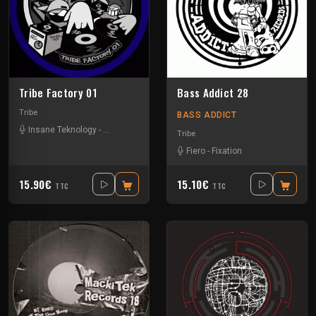
Tribe Factory 01
Bass Addict 28
Tribe
BASS ADDICT
Insane Teknology
-
Little Guy
-
Spud
-
Tournevis
-
Uzi
Tribe
Fiero
-
Fixation
15.90€
15.10€
TTC
TTC