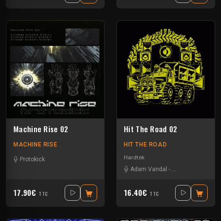
Machine Rise 02
Hit The Road 02
MACHINE RISE
HIT THE ROAD
Hardtek
Protokick
Adam Vandal
-
John Faustus
-
La
17.90€
16.40€
TTC
TTC