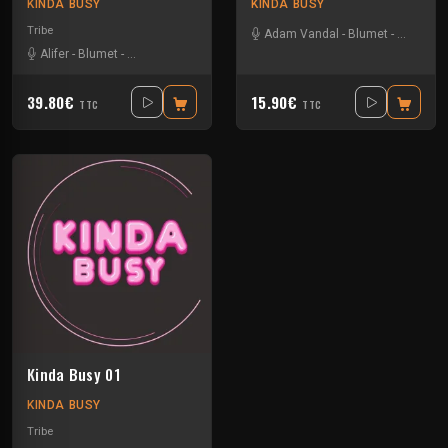
KINDA BUSY
KINDA BUSY
Tribe
Adam Vandal
-
Blumet
-
Sin23
Alifer
-
Blumet
-
Bollini Verdi
-
Kaloo
-
Uncio Smash Project
-
Xtech
39.80€
15.90€
TTC
TTC
Kinda Busy 01
KINDA BUSY
Tribe