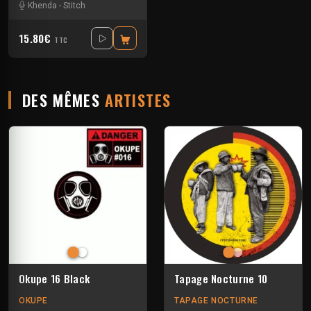
Khenda
-
Stitch
15.80€
TTC
DES MÊMES
ARTISTES
Okupe 16 Black
Tapage Nocturne 10
OKUPE
TAPAGE NOCTURNE