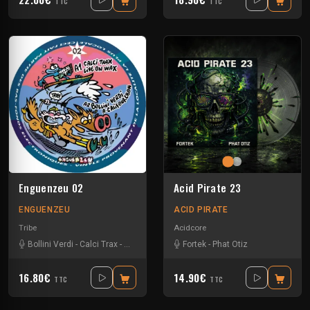
TTC
TTC
Enguenzeu 02
Acid Pirate 23
ENGUENZEU
ACID PIRATE
Tribe
Acidcore
Bollini Verdi
-
Calci Trax
-
Rave-ol
-
Vico
Fortek
-
Phat Otiz
16.80€
14.90€
TTC
TTC