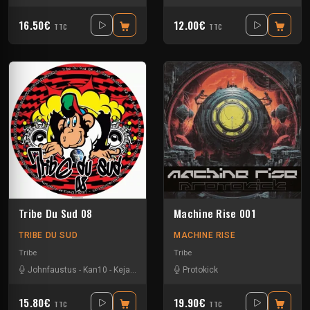
16.50€
12.00€
TTC
TTC
Tribe Du Sud 08
Machine Rise 001
TRIBE DU SUD
MACHINE RISE
Tribe
Tribe
Johnfaustus
-
Kan10
-
Keja
-
Protokick
-
Uzi
Protokick
15.80€
19.90€
TTC
TTC