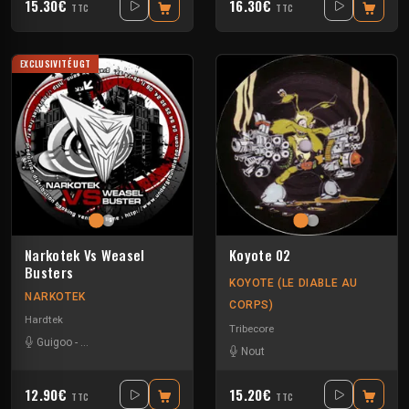
15.30€
16.30€
TTC
TTC
EXCLUSIVITÉ UGT
Koyote 02
Narkotek Vs Weasel
Busters
KOYOTE (LE DIABLE AU
NARKOTEK
CORPS)
Hardtek
Tribecore
Guigoo
-
Mat Weasel busters
Nout
12.90€
15.20€
TTC
TTC