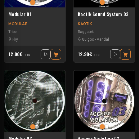
Modular 01
Kaotik Sound System 03
MODULAR
KAOTIK
Tribe
Raggatek
Fky
Guigoo
-
Vandal
12.90€
12.90€
TTC
TTC
Modular 03
Access Violation 03