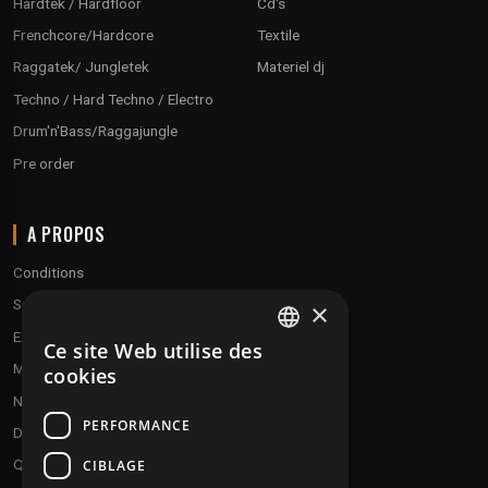
Hardtek / Hardfloor
Cd's
Frenchcore/Hardcore
Textile
Raggatek/ Jungletek
Materiel dj
Techno / Hard Techno / Electro
Drum'n'Bass/Raggajungle
Pre order
A PROPOS
Conditions
Service client
×
Expédition & retours
Ce site Web utilise des
FRENCH
Modes de paiement
cookies
ENGLISH
Notre programme de fidélité
PERFORMANCE
Disques cadeaux
Qui sommes-nous ?
CIBLAGE