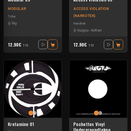
MODULAR
ACCESS VIOLATION
(NARKOTEK)
Tribe
Hardtek
Fky
Guigoo
-
Kefran
12.90€
12.90€
TTC
TTC
Kretamine 01
Pochettes Vinyl
Undergroundtekno