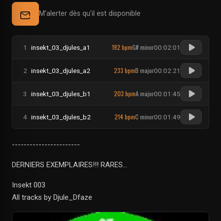
M'alerter dès qu'il est disponible
192 bpm
G# minor
1
insekt_03_djules_a1
00:02:01
233 bpm
B major
2
insekt_03_djules_a2
00:02:21
203 bpm
A major
3
insekt_03_djules_b1
00:01:45
214 bpm
C minor
4
insekt_03_djules_b2
00:01:49
-----------------------
DERNIERS EXEMPLAIRES!!! RARES...
Insekt 003
All tracks by Djule_Dfaze