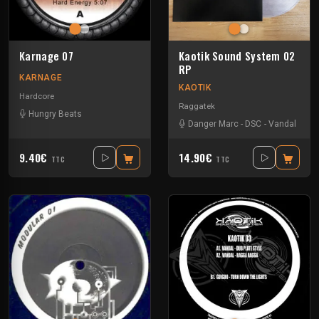
Karnage 07
Kaotik Sound System 02
RP
KARNAGE
KAOTIK
Hardcore
Raggatek
Hungry Beats
Danger Marc
-
DSC
-
Vandal
9.40€
14.90€
TTC
TTC