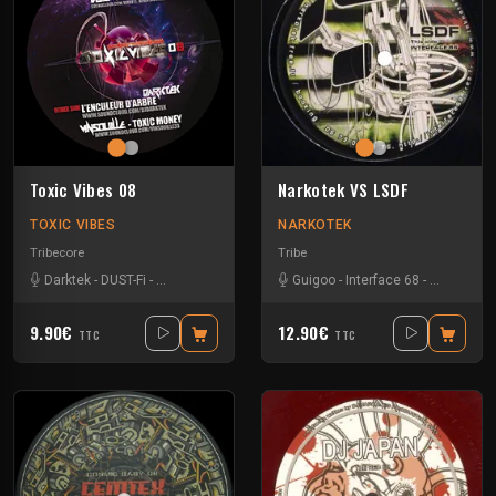
Toxic Vibes 08
Narkotek VS LSDF
TOXIC VIBES
NARKOTEK
Tribecore
Tribe
Darktek
-
DUST-Fi
-
Vinsouille
-
Wems
Guigoo
-
Interface 68
-
Kefran
9.90€
12.90€
TTC
TTC