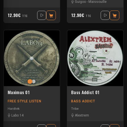
Guigoo
-
Maissouille
12.90€
12.90€
TTC
TTC
Maximus 01
Bass Addict 01
FREE STYLE LISTEN
BASS ADDICT
Hardtek
Tribe
Labo 14
Alextrem