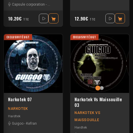
Capsule corporation
-
Desert storm
10.20€
12.90€
TTC
TTC
EXCLUSIVITÉ UGT
EXCLUSIVITÉ UGT
Narkotek 07
Narkotek Vs Maissouille
03
NARKOTEK
NARKOTEK VS
Hardtek
MAISSOUILLE
Guigoo
-
Kefran
Hardtek