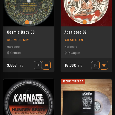
Cosmic Baby 08
Abralcore 07
COSMIC BABY
ABRALCORE
Hardcore
Hardcore
Cemtex
Dj Japan
9.60€
16.30€
TTC
TTC
EXCLUSIVITÉ UGT