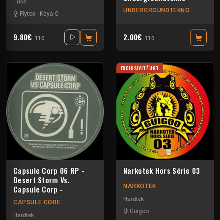
Tribe
UNDERGROUNDTEKNO
Flytox
-
Kaya-C
9.80€
2.00€
TTC
TTC
EXCLUSIVITÉ UGT
Capsule Corp 06 RP -
Narkotek Hors Série 03
Desert Storm Vs.
NARKOTEK
Capsule Corp -
Hardtek
CAPSULE CORE
Guigoo
Hardtek