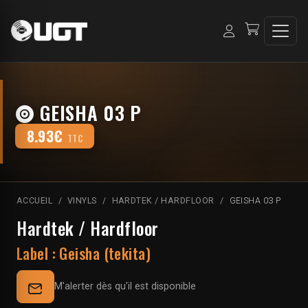
GEISHA 03 P
8.93€
TTC
ACCUEIL
VINYLS
HARDTEK / HARDFLOOR
GEISHA 03 P
Hardtek / Hardfloor
Label :
Geisha (tekita)
M'alerter dès qu'il est disponible