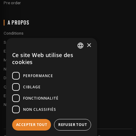
Pre order
A PROPOS
Conditions
Service client
×
Expédition & retours
Ce site Web utilise des
FRENCH
Modes de paiement
cookies
ENGLISH
Notre programme de fidélité
PERFORMANCE
Disques cadeaux
CIBLAGE
Qui sommes-nous ?
Envoyez vos démos
FONCTIONNALITÉ
Nous contacter
NON CLASSIFIÉS
ACCEPTER TOUT
REFUSER TOUT