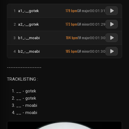
179 bpm
G# major
1
a1_-__gotek
00:01:31
173 bpm
G# minor
2
a2_-__gotek
00:01:29
184 bpm
F# major
3
b1_-__moabi
00:01:30
185 bpm
G# minor
4
b2_-__moabi
00:01:30
--------------------
TRACKLISTING :
__ - gotek
__ - gotek
__ - moabi
__ - moabi