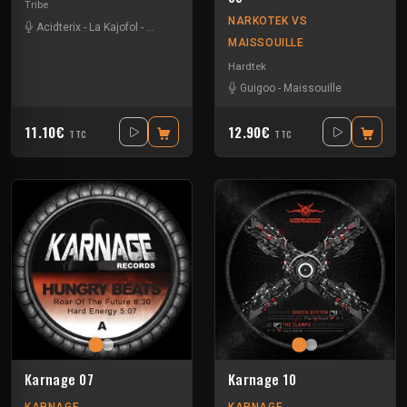
Tribe
NARKOTEK VS
Acidterix
-
La Kajofol
-
Na Mash K
-
Suburbass
MAISSOUILLE
Hardtek
Guigoo
-
Maissouille
11.10€
12.90€
TTC
TTC
Karnage 07
Karnage 10