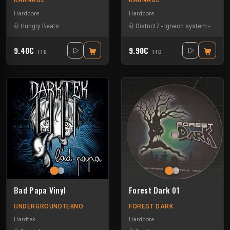
KARNAGE
KARNAGE
Hardcore
Hardcore
Hungry Beats
District7
-
Igneon system
-
Splinte
9.40€
9.90€
TTC
TTC
Bad Papa Vinyl
Forest Dark 01
UNDERGROUNDTEKNO
FOREST DARK
Hardtek
Hardcore