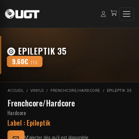
EPILEPTIK 35
9.60€
TTC
ACCUEIL
VINYLS
FRENCHCORE/HARDCORE
EPILEPTIK 35
Frenchcore/Hardcore
Hardcore
Label :
Epileptik
M'alerter dès qu'il est disponible