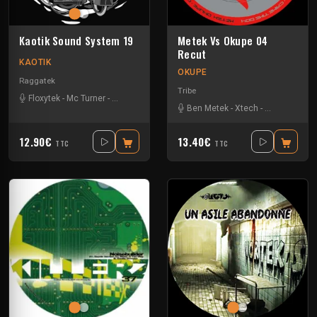
Kaotik Sound System 19
Metek Vs Okupe 04
Recut
KAOTIK
OKUPE
Raggatek
Tribe
Floxytek
-
Mc Turner
-
Mikkim
-
Vandal
Ben Metek
-
Xtech
-
Zayonne
12.90€
13.40€
TTC
TTC