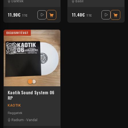
Darktek
Basil
11.90€
11.40€
TTC
TTC
EXCLUSIVITÉ UGT
Kaotik Sound System 06
RP
KAOTIK
Raggatek
Radium
-
Vandal