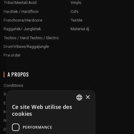
Tribe/Mental/Acid
Vinyls
Hardtek / Hardfloor
Cd's
Frenchcore/Hardcore
Textile
Raggatek/ Jungletek
Materiel dj
Techno / Hard Techno / Electro
Drum'n'Bass/Raggajungle
Pre order
A PROPOS
Conditions
Service client
×
Expédition & retours
Ce site Web utilise des
FRENCH
Modes de paiement
cookies
ENGLISH
Notre programme de fidélité
PERFORMANCE
Disques cadeaux