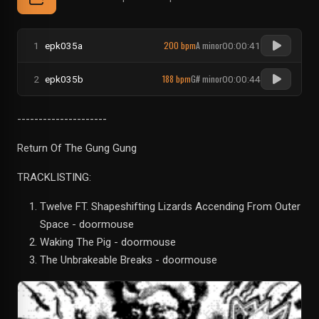
200 bpm
A minor
1
epk035a
00:00:41
188 bpm
G# minor
2
epk035b
00:00:44
---------------------
Return Of The Gung Gung
TRACKLISTING:
Twelve FT. Shapeshifting Lizards Accending From Outer
Space - doormouse
Waking The Pig - doormouse
The Unbrakeable Breaks - doormouse