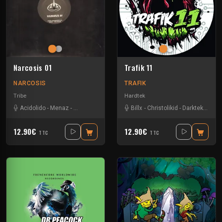
Narcosis 01
Trafik 11
NARCOSIS
TRAFIK
Tribe
Hardtek
Acidolido
-
Menaz
-
Mr Gasmask
-
Stoornis
Billx
-
Christolikid
-
Darktek
-
Floxy
12.90€
12.90€
TTC
TTC