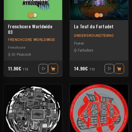
Frenchcore Worldwide
La Teuf du Farfadet
03
UNDERGROUNDTEKNO
FRENCHCORE WORLDWIDE
Psytek
Frenchcore
Farfaders
Dr. Peacock
11.90€
14.90€
TTC
TTC