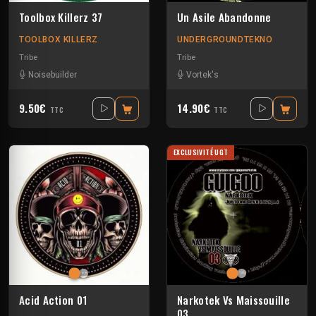
Toolbox Killerz 37
Un Asile Abandonne
TOOLBOX KILLERZ
UNDERGROUNDTEKNO
Tribe
Tribe
Noisebuilder
Vortek's
9.50€
14.90€
TTC
TTC
EXCLUSIVITÉ UGT
Acid Action 01
Narkotek Vs Maissouille
03