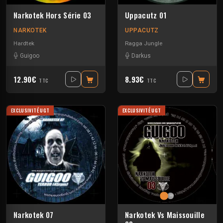
Narkotek Hors Série 03
Uppacutz 01
NARKOTEK
UPPACUTZ
Hardtek
Ragga Jungle
Guigoo
Darkus
12.90€
8.93€
TTC
TTC
EXCLUSIVITÉ UGT
EXCLUSIVITÉ UGT
Narkotek 07
Narkotek Vs Maissouille