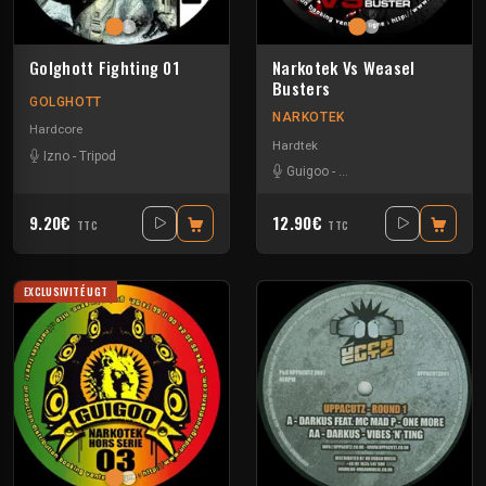
Golghott Fighting 01
Narkotek Vs Weasel
Busters
GOLGHOTT
NARKOTEK
Hardcore
Hardtek
Izno
-
Tripod
Guigoo
-
Mat Weasel busters
9.20€
12.90€
TTC
TTC
EXCLUSIVITÉ UGT