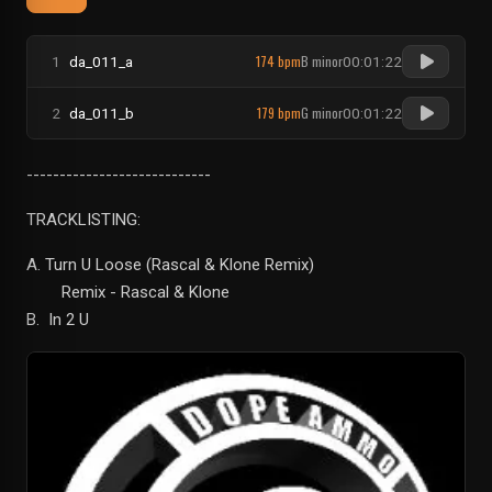
174 bpm
B minor
1
da_011_a
00:01:22
179 bpm
G minor
2
da_011_b
00:01:22
----------------------------
TRACKLISTING:
A. Turn U Loose (Rascal & Klone Remix)
Remix - Rascal & Klone
B. In 2 U