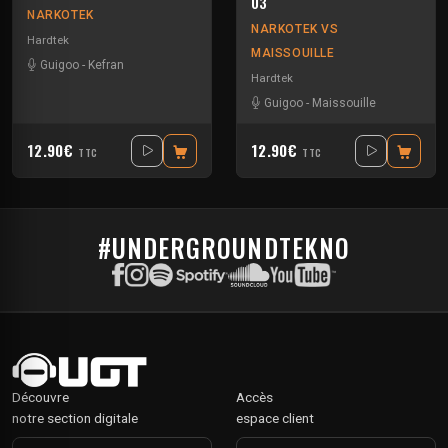
03
NARKOTEK
NARKOTEK VS
Hardtek
MAISSOUILLE
Guigoo
-
Kefran
Hardtek
Guigoo
-
Maissouille
12.90€
12.90€
TTC
TTC
#UNDERGROUNDTEKNO
Découvre
Accès
notre section digitale
espace client