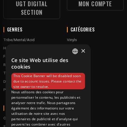
UGT DIGITAL
MON COMPTE
SECTION
GENRES
CATÉGORIES
Tribe/Mental/Acid
Vinyls
Hardtek / Hardfloor
Cd's
×
Frenchcore/Hardcore
Textile
Ce site Web utilise des
FRENCH
Raggatek/ Jungletek
Materiel dj
cookies
ENGLISH
Techno / Hard Techno / Electro
This Cookie Banner will be disabled soon
due to account issues. Please contact the
Drum'n'Bass/Raggajungle
site owner to resolve.
Pre order
Nous utilisons des cookies pour
personnaliser le contenu, les publicités et
analyser notre trafic. Nous partageons
A PROPOS
également des informations sur votre
utilisation de notre site avec nos
Conditions
partenaires de publicité et d'analyse qui
peuvent les combiner avec d'autres
Service client