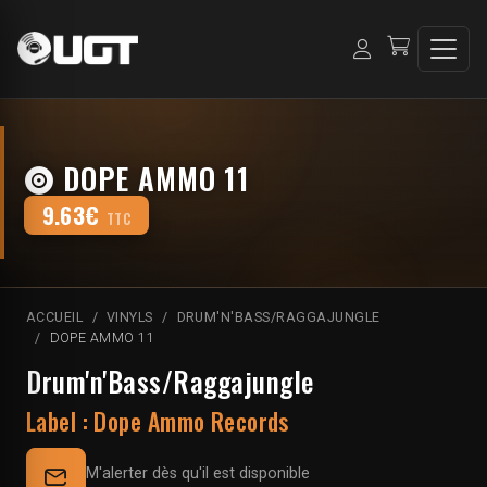
DOPE AMMO 11
9.63€
TTC
ACCUEIL
VINYLS
DRUM'N'BASS/RAGGAJUNGLE
DOPE AMMO 11
Drum'n'Bass/Raggajungle
Label :
Dope Ammo Records
M'alerter dès qu'il est disponible