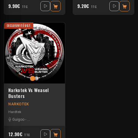
9.90€
9.20€
TTC
TTC
EXCLUSIVITÉ UGT
Narkotek Vs Weasel
Busters
NARKOTEK
Hardtek
Guigoo
-
Mat Weasel busters
12.90€
TTC