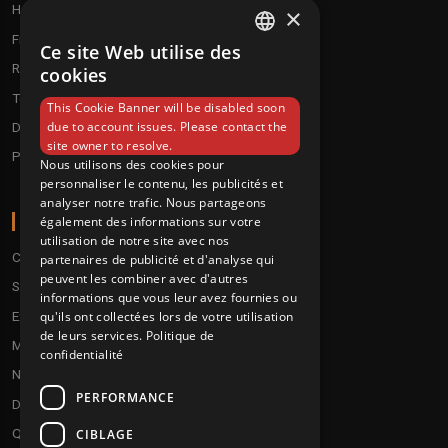
Hardtek / Hardfloor
Cd's
×
Frenchcore/Hardcore
Textile
Ce site Web utilise des
FRENCH
Raggatek/ Jungletek
Materiel dj
cookies
ENGLISH
Techno / Hard Techno / Electro
This Cookie Banner will be disabled soon
due to account issues. Please contact the
Drum'n'Bass/Raggajungle
site owner to resolve.
Pre order
Nous utilisons des cookies pour
personnaliser le contenu, les publicités et
analyser notre trafic. Nous partageons
A PROPOS
également des informations sur votre
utilisation de notre site avec nos
Conditions
partenaires de publicité et d'analyse qui
peuvent les combiner avec d'autres
Service client
informations que vous leur avez fournies ou
Expédition & retours
qu'ils ont collectées lors de votre utilisation
de leurs services.
Politique de
Modes de paiement
confidentialité
Notre programme de fidélité
PERFORMANCE
Disques cadeaux
Qui sommes-nous ?
CIBLAGE