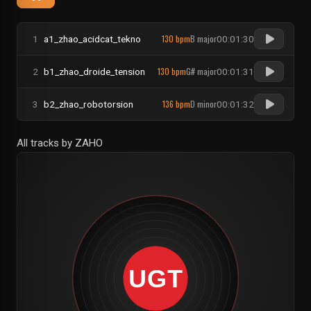
130 bpm
B major
1
a1_zhao_acidcat_tekno
00:01:30
130 bpm
G# major
2
b1_zhao_droide_tension
00:01:31
136 bpm
D minor
3
b2_zhao_robotorsion
00:01:32
All tracks by ZAHO