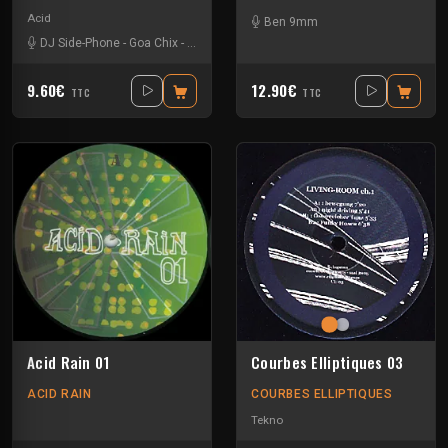
Acid
Ben 9mm
DJ Side-Phone
-
Goa Chix
-
Octodred
-
Tranceplant
9.60€
12.90€
TTC
TTC
Acid Rain 01
Courbes Elliptiques 03
ACID RAIN
COURBES ELLIPTIQUES
Tekno