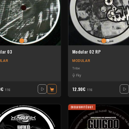
lar 03
Modular 02 RP
ULAR
MODULAR
Tribe
Fky
0€
12.90€
TTC
TTC
EXCLUSIVITÉ UGT