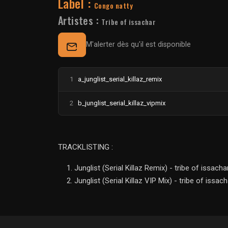
Label :
Congo natty
Artistes :
Tribe of issachar
M'alerter dès qu'il est disponible
1
a_junglist_serial_killaz_remix
2
b_junglist_serial_killaz_vipmix
TRACKLISTING :
Junglist (Serial Killaz Remix) - tribe of issacha
Junglist (Serial Killaz VIP Mix) - tribe of issach