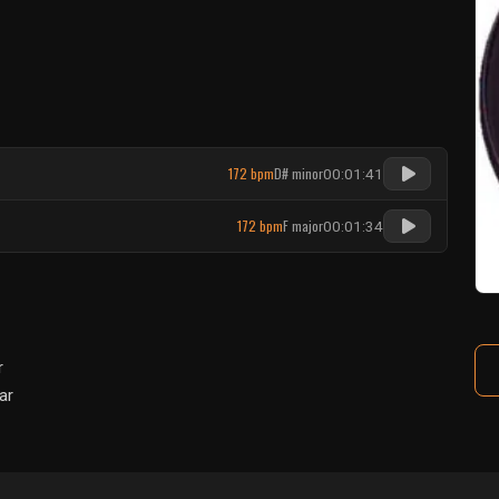
172 bpm
D# minor
00:01:41
172 bpm
F major
00:01:34
r
ar