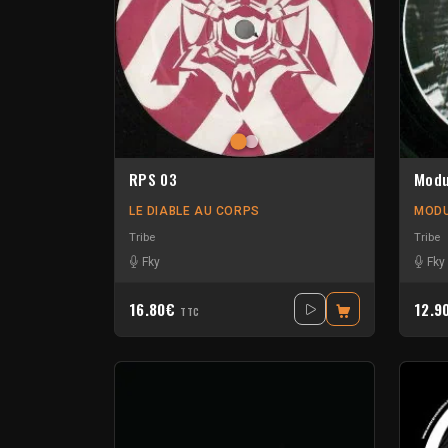
RPS 03
Modu
LE DIABLE AU CORPS
MOD
Tribe
Tribe
Fky
Fky
16.80€
12.9
TTC