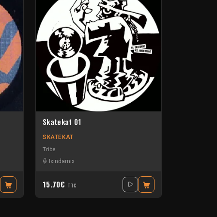
Skatekat 01
SKATEKAT
Tribe
Ixindamix
15.70€
TTC