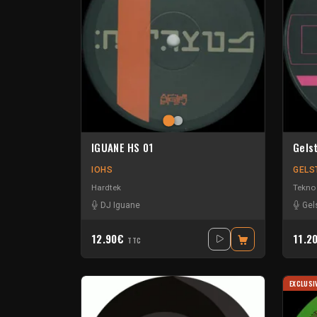
IGUANE HS 01
Gels
IOHS
GELS
Hardtek
Tekno
DJ Iguane
Gel
12.90€
11.2
TTC
EXCLUSI