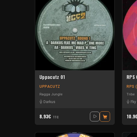
Uppacutz 01
RPS 
UPPACUTZ
RPS (
Ragga Jungle
Tribe
Darkus
Fky
8.93€
10.9
TTC