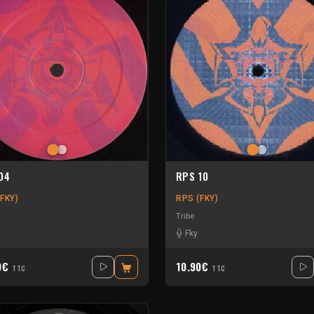
04
RPS 10
FKY)
RPS (FKY)
Tribe
Fky
0€
10.90€
TTC
TTC