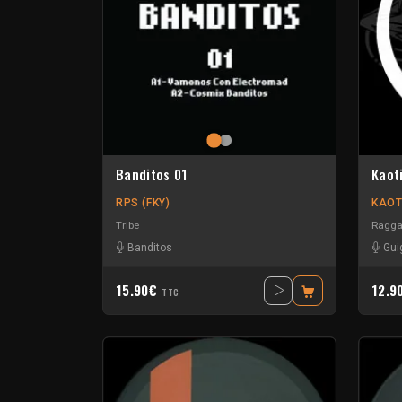
Banditos 01
Kaot
RPS (FKY)
KAOT
Tribe
Ragga
Banditos
Gui
15.90€
12.9
TTC