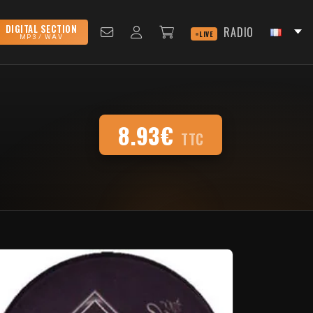
DIGITAL SECTION
RADIO
LIVE
MP3 / WAV
8.93€
TTC