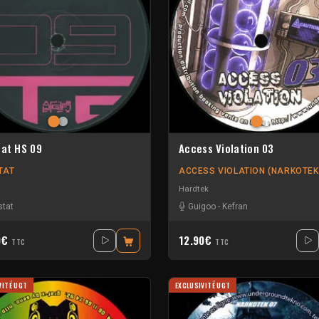
tat HS 09
Access Violation 03
TAT
ACCESS VIOLATION (NARKOTEK
Hardtek
stat
Guigoo
-
Kefran
0€
12.90€
TTC
TTC
VITÉ UGT
EXCLUSIVITÉ UGT