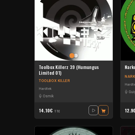
Toolbox Killerz 39 (Humungus
Nark
Limited 01)
NARK
TOOLBOX KILLER
Hardt
Hardtek
Gui
Osmik
14.10€
12.9
TTC