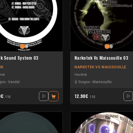
ik Sound System 03
Narkotek Vs Maissouille 03
IK
NARKOTEK VS MAISSOUILLE
tek
Hardtek
goo
-
Vandal
Guigoo
-
Maissouille
0€
12.90€
TTC
TTC