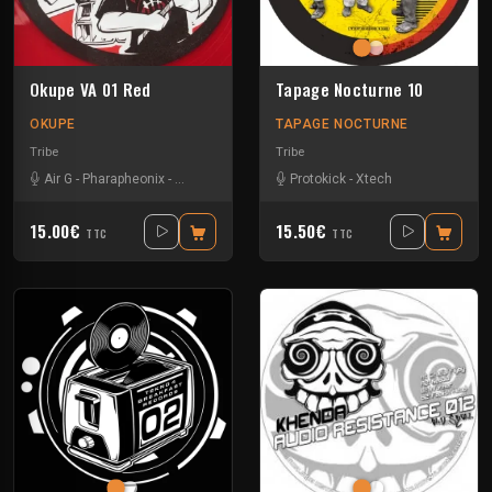
Okupe VA 01 Red
Tapage Nocturne 10
OKUPE
TAPAGE NOCTURNE
Tribe
Tribe
Air G
-
Pharapheonix
-
Xtech
-
Zayonne
Protokick
-
Xtech
15.00€
15.50€
TTC
TTC