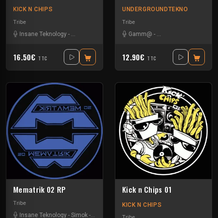
KICK N CHIPS
UNDERGROUNDTEKNO
Tribe
Tribe
Insane Teknology
-
Knisda Kanisda
Gamm@
-
Insane Teknology
-
Ks
16.50€
12.90€
TTC
TTC
Mematrik 02 RP
Kick n Chips 01
Tribe
KICK N CHIPS
Insane Teknology
-
Simok
-
Xtech
Tribe