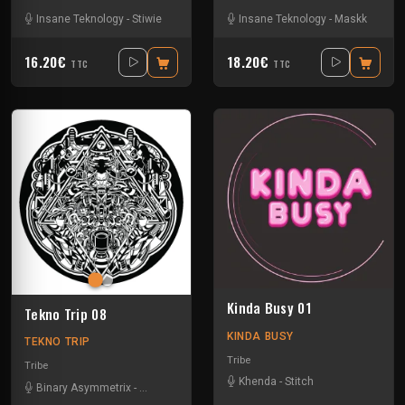
Insane Teknology
-
Stiwie
Insane Teknology
-
Maskk
16.20€
18.20€
TTC
TTC
Kinda Busy 01
Tekno Trip 08
KINDA BUSY
TEKNO TRIP
Tribe
Tribe
Khenda
-
Stitch
Binary Asymmetrix
-
Instru Mentale
-
Massive Orkestra
-
Miltatek
-
Teksa