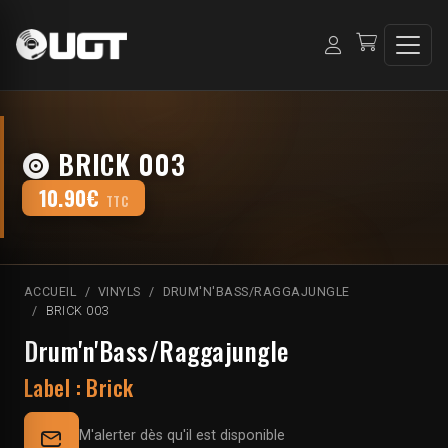
BRICK 003
10.90€
TTC
ACCUEIL
VINYLS
DRUM'N'BASS/RAGGAJUNGLE
BRICK 003
Drum'n'Bass/Raggajungle
Label :
Brick
M'alerter dès qu'il est disponible