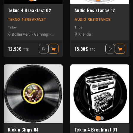
Tekno 4 Breakfast 02
Audio Resistance 12
TEKNO 4 BREAKFAST
AUDIO RESISTANCE
Tribe
Tribe
Bollini Verdi
-
Gamm@
-
Leonhard
-
Nevrotek
Khenda
-
Perepo
12.90€
15.90€
TTC
TTC
Kick n Chips 04
Tekno 4 Breakfast 01