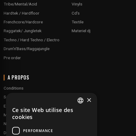
Tribe/Mental/Acid
Vinyls
Hardtek / Hardfloor
Cd's
Frenchcore/Hardcore
Textile
Raggatek/ Jungletek
Materiel dj
Techno / Hard Techno / Electro
Drum'n'Bass/Raggajungle
Pre order
A PROPOS
Conditions
Service client
×
Expédition & retours
Ce site Web utilise des
FRENCH
Modes de paiement
cookies
ENGLISH
Notre programme de fidélité
PERFORMANCE
Disques cadeaux