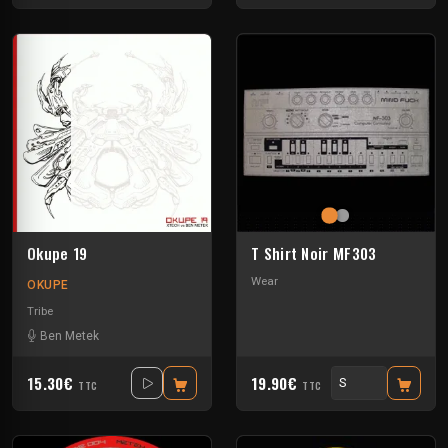
Okupe 19
T Shirt Noir MF303
Wear
OKUPE
Tribe
Ben Metek
15.30€
19.90€
TTC
TTC