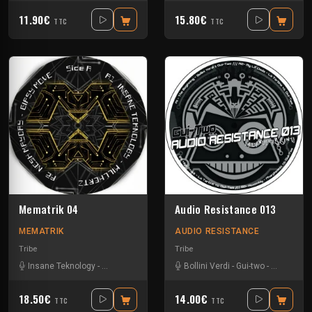
11.90€
15.80€
TTC
TTC
Mematrik 04
Audio Resistance 013
MEMATRIK
AUDIO RESISTANCE
Tribe
Tribe
Insane Teknology
-
Nesh Mayday
-
Simok
Bollini Verdi
-
Gui-two
-
La Tartine
18.50€
14.00€
TTC
TTC