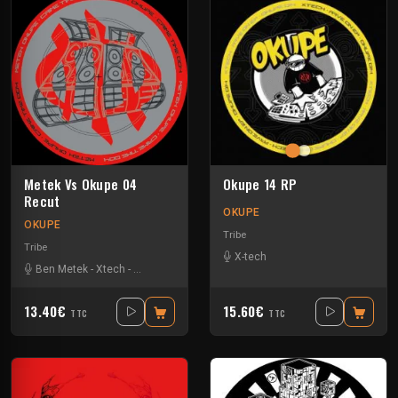
Metek Vs Okupe 04
Okupe 14 RP
Recut
OKUPE
OKUPE
Tribe
Tribe
X-tech
Ben Metek
-
Xtech
-
Zayonne
13.40€
15.60€
TTC
TTC