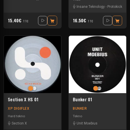
Insane Teknology
-
Protokick
15.40€
16.50€
TTC
TTC
Section X HS 01
Bunker 01
XP DIGIFLEX
BUNKER
Hard tekno
Tekno
Section X
Unit Moebius