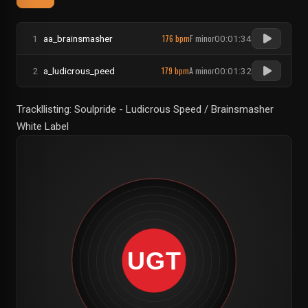
176 bpm
F minor
1
aa_brainsmasher
00:01:34
179 bpm
A minor
2
a_ludicrous_peed
00:01:32
Trackllisting: Soulpride - Ludicrous Speed / Brainsmasher
White Label