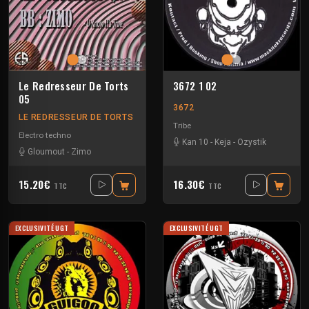
Le Redresseur De Torts
3672 1 02
05
3672
LE REDRESSEUR DE TORTS
Tribe
Electro techno
Kan 10
-
Keja
-
Ozystik
Gloumout
-
Zimo
15.20€
16.30€
TTC
TTC
EXCLUSIVITÉ UGT
EXCLUSIVITÉ UGT