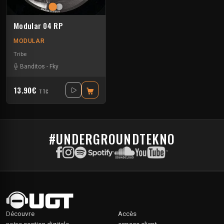
Modular 04 RP
MODULAR
Tribe
Banditos
-
Fky
13.90€
TTC
#UNDERGROUNDTEKNO
Découvre
Accès