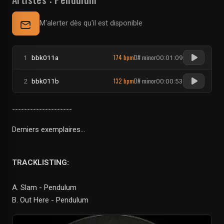
M'alerter dès qu'il est disponible
174 bpm
D# minor
1
bbk011a
00:01:09
132 bpm
D# minor
2
bbk011b
00:00:53
--------------------
Derniers exemplaires...
TRACKLISTING:
A. Slam - Pendulum
B. Out Here - Pendulum