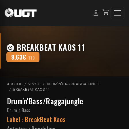
BREAKBEAT KAOS 11
9.63€
TTC
ACCUEIL
VINYLS
DRUM'N'BASS/RAGGAJUNGLE
BREAKBEAT KAOS 11
Drum'n'Bass/Raggajungle
Drum n Bass
Label :
BreakBeat Kaos
Artistes :
Pendulum