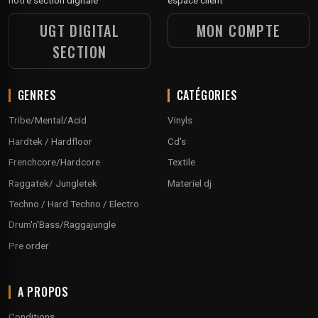
notre section digitale
espace client
UGT DIGITAL
MON COMPTE
SECTION
GENRES
CATÉGORIES
Tribe/Mental/Acid
Vinyls
Hardtek / Hardfloor
Cd's
Frenchcore/Hardcore
Textile
Raggatek/ Jungletek
Materiel dj
Techno / Hard Techno / Electro
Drum'n'Bass/Raggajungle
Pre order
A PROPOS
Conditions