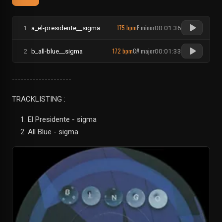
175 bpm
F minor
1
a_el-presidente__sigma
00:01:36
172 bpm
C# major
2
b_all-blue__sigma
00:01:33
--------------------
TRACKLISTING :
El Presidente - sigma
All Blue - sigma