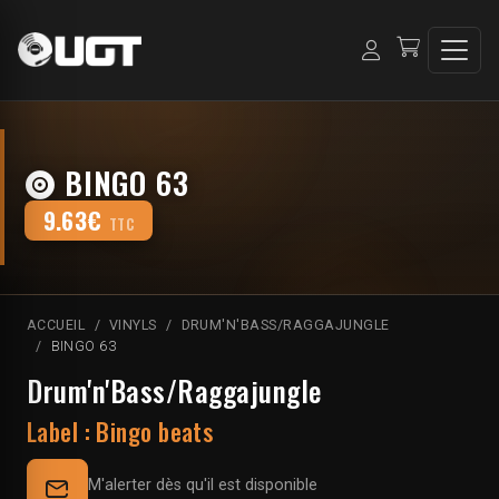
BINGO 63
9.63€
TTC
ACCUEIL
VINYLS
DRUM'N'BASS/RAGGAJUNGLE
BINGO 63
Drum'n'Bass/Raggajungle
Label :
Bingo beats
M'alerter dès qu'il est disponible