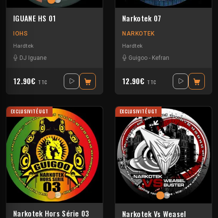
IGUANE HS 01
Narkotek 07
IOHS
NARKOTEK
Hardtek
Hardtek
DJ Iguane
Guigoo
-
Kefran
12.90€
12.90€
TTC
TTC
EXCLUSIVITÉ UGT
EXCLUSIVITÉ UGT
Narkotek Hors Série 03
Narkotek Vs Weasel