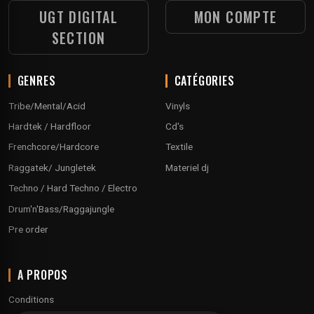
UGT DIGITAL
MON COMPTE
SECTION
GENRES
CATÉGORIES
Tribe/Mental/Acid
Vinyls
Hardtek / Hardfloor
Cd's
Frenchcore/Hardcore
Textile
Raggatek/ Jungletek
Materiel dj
Techno / Hard Techno / Electro
Drum'n'Bass/Raggajungle
Pre order
A PROPOS
Conditions