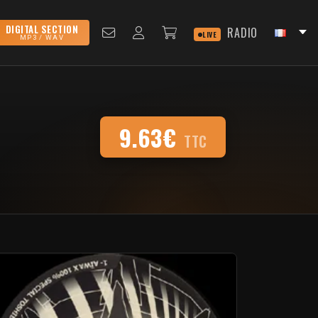
DIGITAL SECTION
RADIO
LIVE
MP3 / WAV
9.63€
TTC