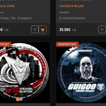
ULE CORE
TOOLBOX KILLER
ore
Hardtek
 Erman, The
-
Empatysm
Crystal Distortion
0€
20.50€
TTC
TTC
VITÉ UGT
EXCLUSIVITÉ UGT