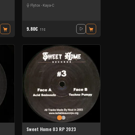
Flytox
-
Kaya-C
9.80€
TTC
Sweet Home 03 RP 2023