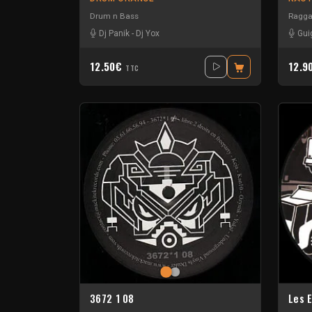
Drum n Bass
Ragga
Dj Panik
-
Dj Yox
Gui
12.50€
12.9
TTC
3672 1 08
Les 