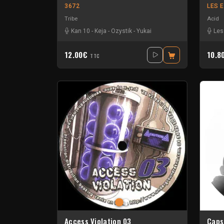
3672
LES 
Tribe
Acid
Kan 10
-
Keja
-
Ozystik
-
Yukai
Les
12.00€
10.8
TTC
Access Violation 03
Caps