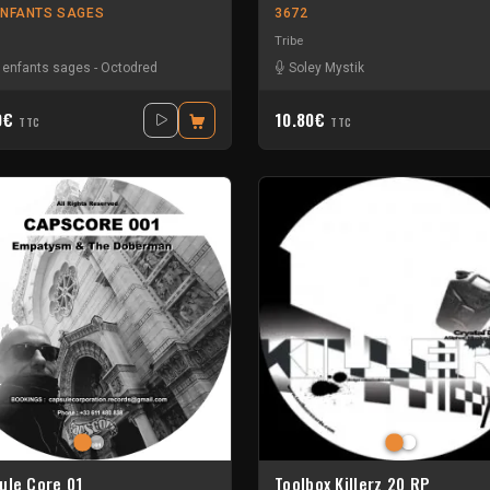
ENFANTS SAGES
3672
Tribe
 enfants sages
-
Octodred
Soley Mystik
0€
10.80€
TTC
TTC
ule Core 01
Toolbox Killerz 20 RP