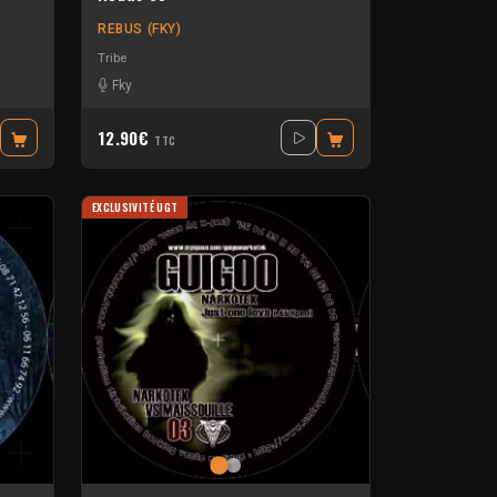
REBUS (FKY)
Tribe
Fky
12.90€
TTC
EXCLUSIVITÉ UGT