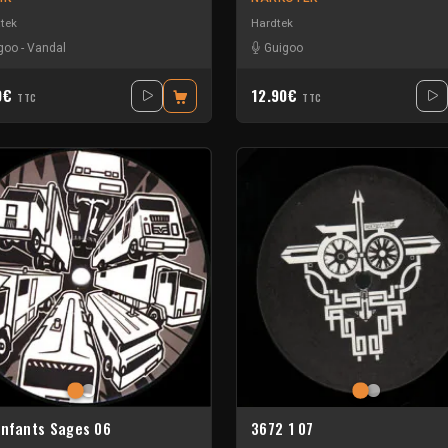
tek
Hardtek
goo
-
Vandal
Guigoo
0€
12.90€
TTC
TTC
Enfants Sages 06
3672 1 07