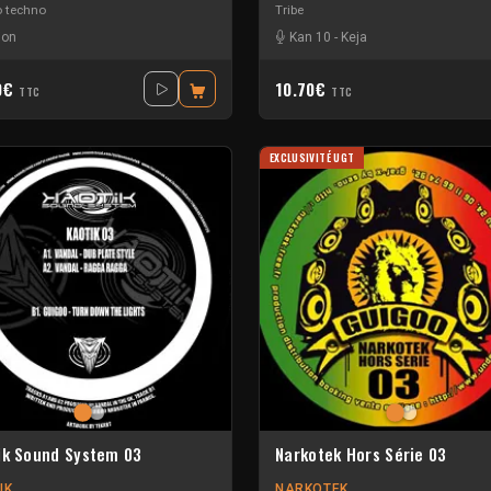
o techno
Tribe
ion
Kan 10
-
Keja
0€
10.70€
TTC
TTC
EXCLUSIVITÉ UGT
ik Sound System 03
Narkotek Hors Série 03
IK
NARKOTEK