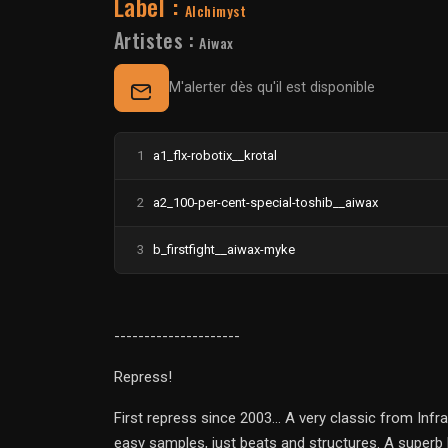
Label :
Alchimyst
Artistes :
Aiwax
M'alerter dès qu'il est disponible
1
a1_flx-robotix__krotal
2
a2_100-per-cent-special-toshib__aiwax
3
b_firstfight__aiwax-myke
---------------------
Repress!
First repress since 2003... A very classic from In
easy samples, just beats and structures. A superb 