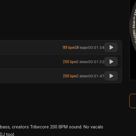
189 bpm
G# major
00:01:34
200 bpm
C minor
00:01:32
200 bpm
C minor
00:01:47
frabass, creators Tribecore 200 BPM sound. No vacals
DJ tool.