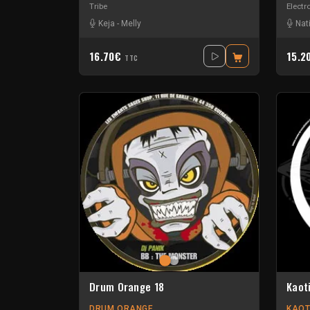
Tribe
Electr
Keja
-
Melly
Nat
16.70€
15.2
TTC
Drum Orange 18
Kaot
DRUM ORANGE
KAOT