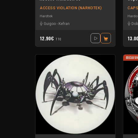
ACCESS VIOLATION (NARKOTEK)
CAPS
Hardtek
Hardc
Guigoo
-
Kefran
Dob
12.90€
13.0
TTC
EXCLUSI