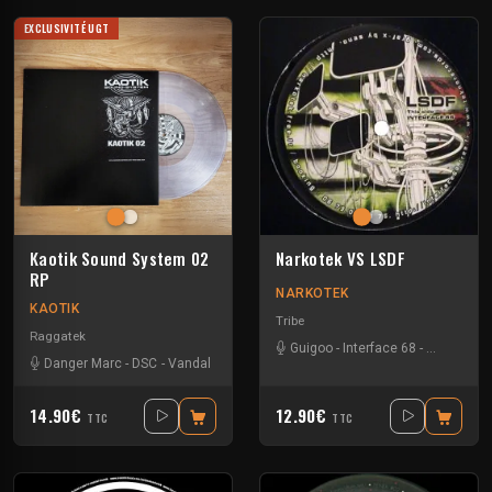
EXCLUSIVITÉ UGT
Kaotik Sound System 02
Narkotek VS LSDF
RP
NARKOTEK
KAOTIK
Tribe
Raggatek
Guigoo
-
Interface 68
-
Kefran
Danger Marc
-
DSC
-
Vandal
14.90€
12.90€
TTC
TTC