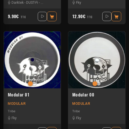
Darktek
-
DUST-Fi
-
Vinsouille
-
Wems
Fky
9.90€
12.90€
TTC
TTC
Modular 01
Modular 00
MODULAR
MODULAR
Tribe
Tribe
Fky
Fky