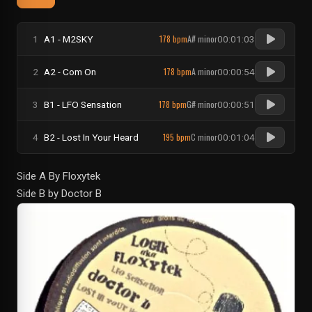
178 bpm
A# minor
1
A1 - M2SKY
00:01:03
178 bpm
A minor
2
A2 - Com On
00:00:54
178 bpm
G# minor
3
B1 - LFO Sensation
00:00:51
195 bpm
C minor
4
B2 - Lost In Your Heard
00:01:04
Side A By Floxytek
Side B by Doctor B