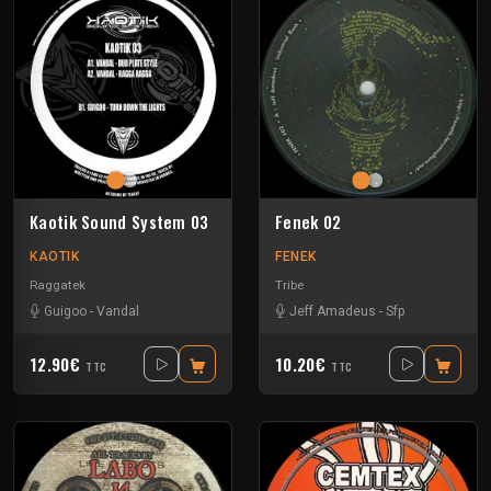
Kaotik Sound System 03
Fenek 02
KAOTIK
FENEK
Raggatek
Tribe
Guigoo
-
Vandal
Jeff Amadeus
-
Sfp
12.90€
10.20€
TTC
TTC