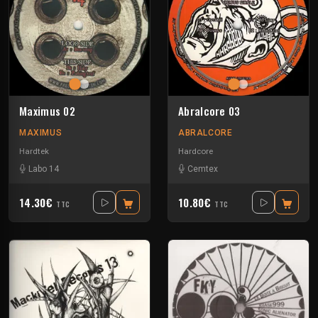
Maximus 02
Abralcore 03
MAXIMUS
ABRALCORE
Hardtek
Hardcore
Labo 14
Cemtex
14.30€
10.80€
TTC
TTC