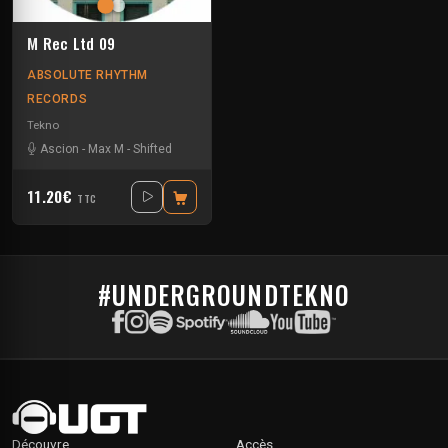
M Rec Ltd 09
ABSOLUTE RHYTHM
RECORDS
Tekno
Ascion
-
Max M
-
Shifted
11.20€
TTC
#UNDERGROUNDTEKNO
Découvre
Accès