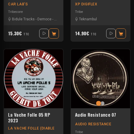
CAR LAB'S
XP DIGIFLEX
Tribecore
Tribe
Bidule Tracks
-
Democe
-
Kongfou
-
Matek
Teknambul
-
Sloogy
15.30€
14.90€
TTC
TTC
La Vache Folle 05 RP
Audio Resistance 07
2023
AUDIO RESISTANCE
LA VACHE FOLLE (DIABLE
Tribe