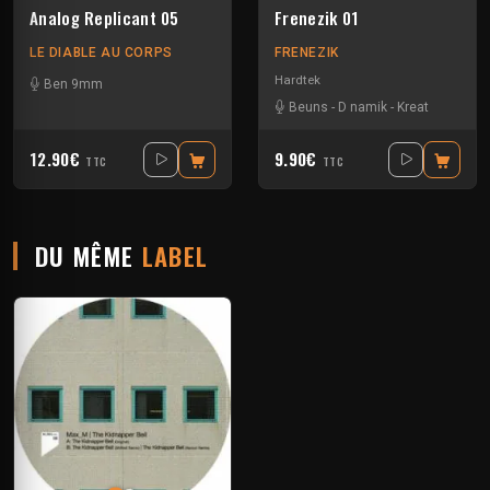
Analog Replicant 05
Frenezik 01
LE DIABLE AU CORPS
FRENEZIK
Hardtek
Ben 9mm
Beuns
-
D namik
-
Kreat
12.90€
9.90€
TTC
TTC
DU MÊME
LABEL