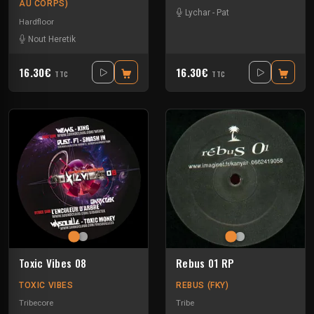
AU CORPS)
Lychar
-
Pat
Hardfloor
Nout Heretik
16.30€
16.30€
TTC
TTC
Toxic Vibes 08
Rebus 01 RP
TOXIC VIBES
REBUS (FKY)
Tribecore
Tribe