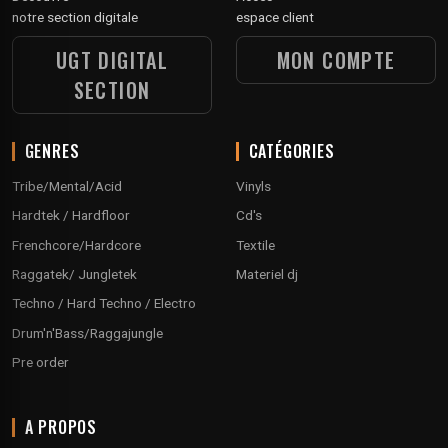
notre section digitale
espace client
UGT DIGITAL
MON COMPTE
SECTION
GENRES
CATÉGORIES
Tribe/Mental/Acid
Vinyls
Hardtek / Hardfloor
Cd's
Frenchcore/Hardcore
Textile
Raggatek/ Jungletek
Materiel dj
Techno / Hard Techno / Electro
Drum'n'Bass/Raggajungle
Pre order
A PROPOS