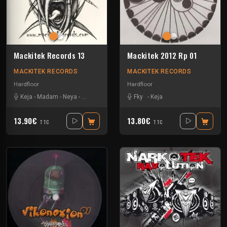
Mackitek Records 13
Mackitek 2012 Rp 01
MACKITEK RECORDS
MACKITEK RECORDS
Hardfloor
Hardfloor
Keja
-
Madam
-
Neya
-
Yarkouy
Fky
-
Keja
13.90€
13.80€
TTC
TTC