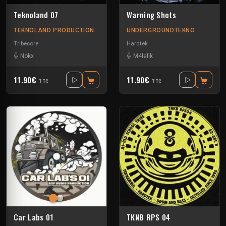
Teknoland 07
Warning Shots
TEKNOLAND PRODUCTION
UNDERGROUNDTEKNO
Tribecore
Hardtek
Nokx
M4lefik
11.90€
11.90€
TTC
TTC
Car Labs 01
TKNB RPS 04